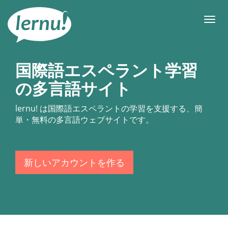
目
次
メ
へ
ニ
ュ
ー
国際語エスペラント学習
の多言語サイト
lernu!
は国際語エスペラントの学習を支援する、簡
単・無料の多言語ウェブサイトです。
新しいアカウントを作る