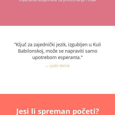
"Ključ za zajednički jezik, izgubljen u Kuli
Babilonskoj, može se napraviti samo
upotrebom esperanta."
Jules Verne
Jesi li spreman početi?