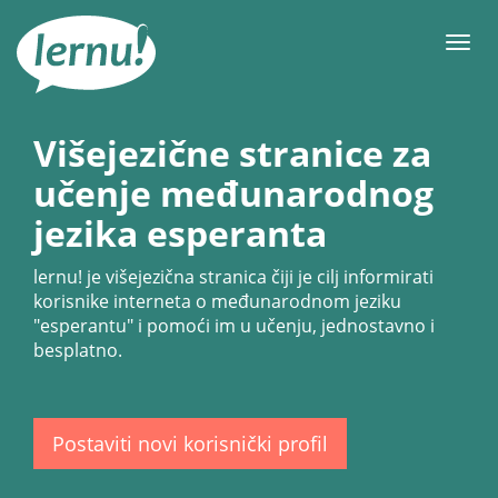
Sadržaj
Meni
Višejezične stranice za
učenje međunarodnog
jezika esperanta
lernu!
je višejezična stranica čiji je cilj informirati
korisnike interneta o međunarodnom jeziku
"esperantu" i pomoći im u učenju, jednostavno i
besplatno.
Postaviti novi korisnički profil