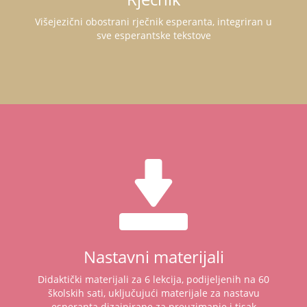
Višejezični obostrani rječnik esperanta, integriran u
sve esperantske tekstove
Nastavni materijali
Didaktički materijali za 6 lekcija, podijeljenih na 60
školskih sati, uključujući materijale za nastavu
esperanta dizajnirane za preuzimanje i tisak