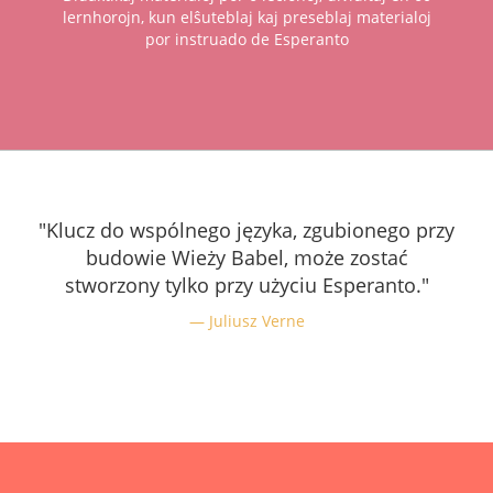
lernhorojn, kun elŝuteblaj kaj preseblaj materialoj
por instruado de Esperanto
"Klucz do wspólnego języka, zgubionego przy
budowie Wieży Babel, może zostać
stworzony tylko przy użyciu Esperanto."
Juliusz Verne