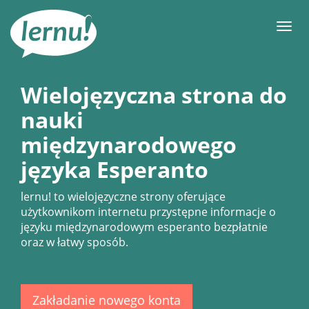
Więcej
Men
Wielojęzyczna strona do
nauki
międzynarodowego
języka Esperanto
lernu!
to wielojęzyczne strony oferujące
użytkownikom internetu przystępne informacje o
języku międzynarodowym esperanto bezpłatnie
oraz w łatwy sposób.
Zakładanie nowego konta