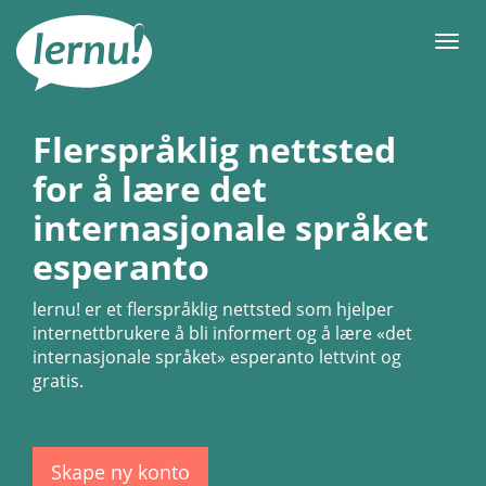
Til
innholdet
Meny
Flerspråklig nettsted
for å lære det
internasjonale språket
esperanto
lernu!
er et flerspråklig nettsted som hjelper
internettbrukere å bli informert og å lære «det
internasjonale språket» esperanto lettvint og
gratis.
Skape ny konto