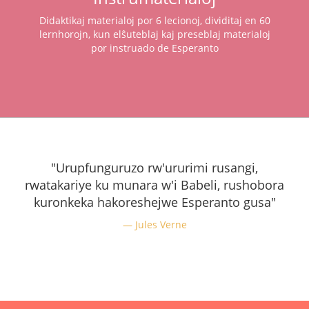
Didaktikaj materialoj por 6 lecionoj, dividitaj en 60
lernhorojn, kun elŝuteblaj kaj preseblaj materialoj
por instruado de Esperanto
"Urupfunguruzo rw'ururimi rusangi,
rwatakariye ku munara w'i Babeli, rushobora
kuronkeka hakoreshejwe Esperanto gusa"
Jules Verne