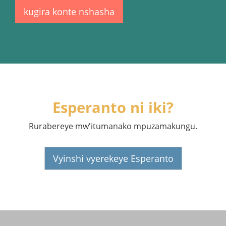
kugira konte nshasha
Esperanto ni iki?
Rurabereye mw'itumanako mpuzamakungu.
Vyinshi vyerekeye Esperanto