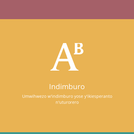
Indimburo
Umwihwezo w'indimburo yose y'ikiesperanto
n'uturorero