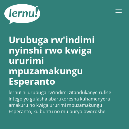
Ku
rupapuro
Urut
rw'ibirimwo
Urubuga rw'indimi
nyinshi rwo kwiga
ururimi
mpuzamakungu
Esperanto
lernu!
ni urubuga rw'indimi zitandukanye rufise
intego yo gufasha abarukoresha kuhamenyera
amakuru no kwiga ururimi mpuzamakungu
Esperanto, ku buntu no mu buryo bworoshe.