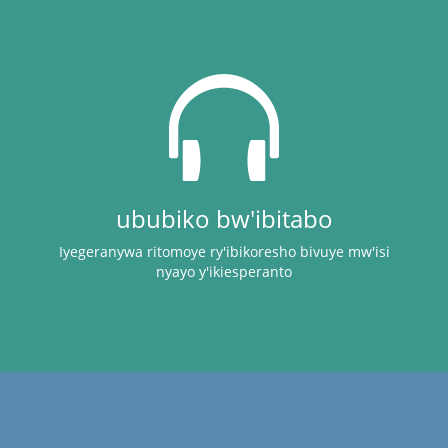
ububiko bw'ibitabo
Iyegeranywa ritomoye ry'ibikoresho bivuye mw'isi
nyayo y'ikiesperanto