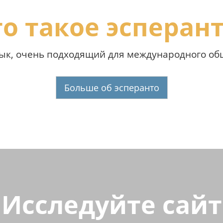
о такое эсперан
зык, очень подходящий для международного об
Больше об эсперанто
Исследуйте сайт