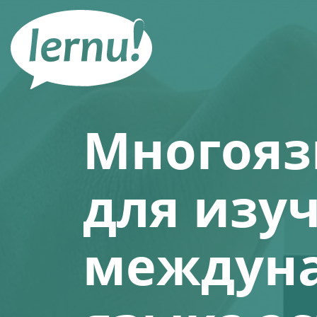
К
содержанию
Многояз
для изу
междуна