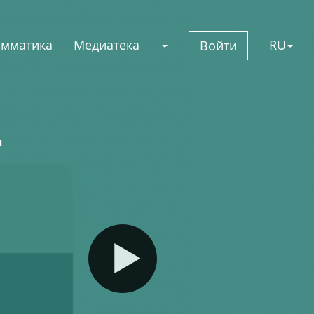
амматика
Медиатека
RU
Войти
т