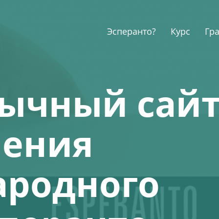
Эсперанто?
Курс
Гр
ычный сай
чения
родного