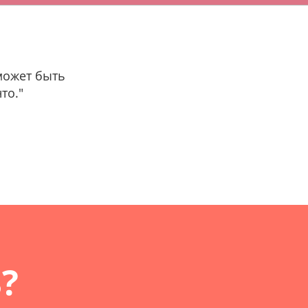
может быть
то."
?