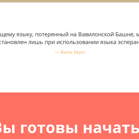
бщему языку, потерянный на Вавилонской Башне, 
становлен лишь при использовании языка эсперан
Жюль Верн
Вы готовы начать