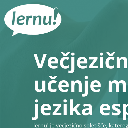
K
vsebini
Večjezičn
učenje 
jezika e
lernu!
je večjezično spletišče, kate