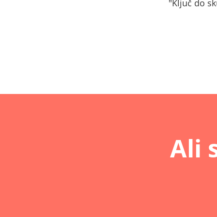
"Ključ do s
Ali 