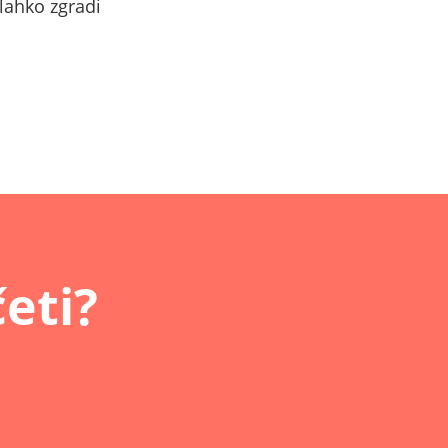
lahko zgradi
četi?