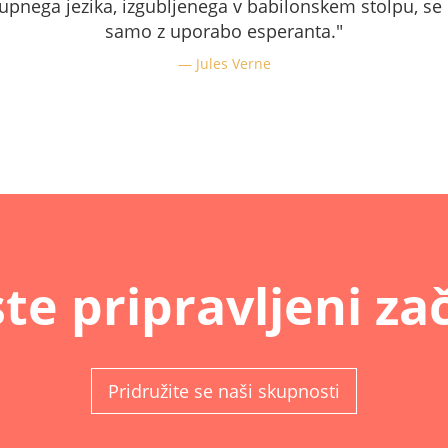
kupnega jezika, izgubljenega v babilonskem stolpu, se 
samo z uporabo esperanta."
Jules Verne
ste pripravljeni za
Pridružite se naši skupnosti