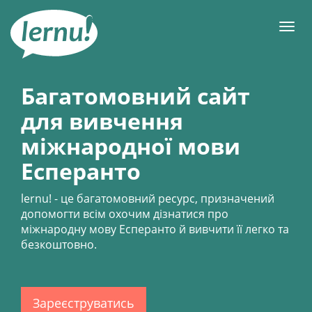
До
змісту
Мен
Багатомовний сайт
для вивчення
міжнародної мови
Есперанто
lernu!
- це багатомовний ресурс, призначений
допомогти всім охочим дізнатися про
міжнародну мову Есперанто й вивчити її легко та
безкоштовно.
Зареєструватись