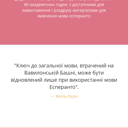
60 академічних годин, з доступними для
завантаження і роздруку матеріалами для
вивчення мови есперанто
"Ключ до загальної мови, втрачений на
Вавилонській Башні, може бути
відновлений лише при використанні мови
Есперанто".
Жюль Верн