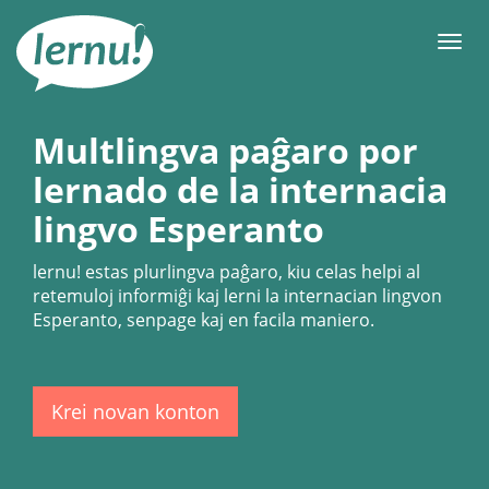
Al
la
Men
enhavo
Multlingva paĝaro por
lernado de la internacia
lingvo Esperanto
lernu!
estas plurlingva paĝaro, kiu celas helpi al
retemuloj informiĝi kaj lerni la internacian lingvon
Esperanto, senpage kaj en facila maniero.
Krei novan konton