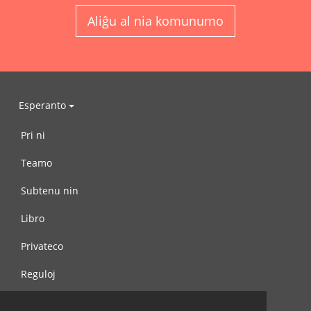
Aliĝu al nia komunumo
Esperanto
Pri ni
Teamo
Subtenu nin
Libro
Privateco
Reguloj
Kontaktu nin