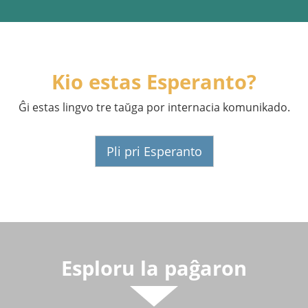
Kio estas Esperanto?
Ĝi estas lingvo tre taŭga por internacia komunikado.
Pli pri Esperanto
Esploru la paĝaron