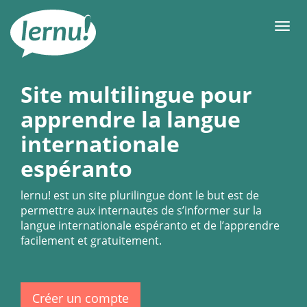
Aller
au
Men
contenu
Site multilingue pour
apprendre la langue
internationale
espéranto
lernu!
est un site plurilingue dont le but est de
permettre aux internautes de s’informer sur la
langue internationale espéranto et de l’apprendre
facilement et gratuitement.
Créer un compte