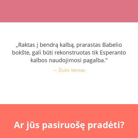
„Raktas į bendrą kalbą, prarastas Babelio
bokšte, gali būti rekonstruotas tik Esperanto
kalbos naudojimosi pagalba."
Žiulis Vernas
Ar jūs pasiruošę pradėti?