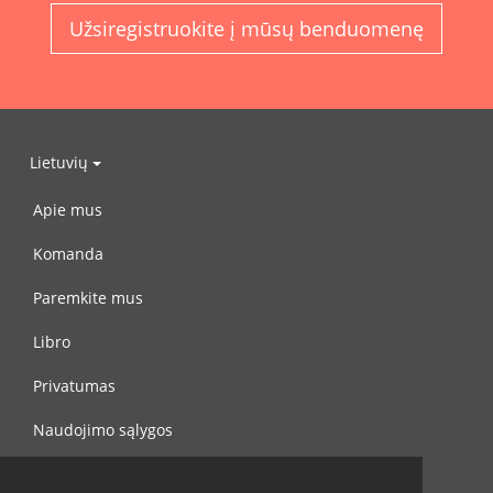
Užsiregistruokite į mūsų benduomenę
Lietuvių
Apie mus
Komanda
Paremkite mus
Libro
Privatumas
Naudojimo sąlygos
Susisiekite su mumis