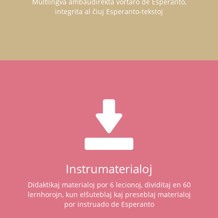
Multlingva ambaŭdirekta vortaro de Esperanto,
integrita al ĉiuj Esperanto-tekstoj
Instrumaterialoj
Didaktikaj materialoj por 6 lecionoj, dividitaj en 60
lernhorojn, kun elŝuteblaj kaj preseblaj materialoj
por instruado de Esperanto