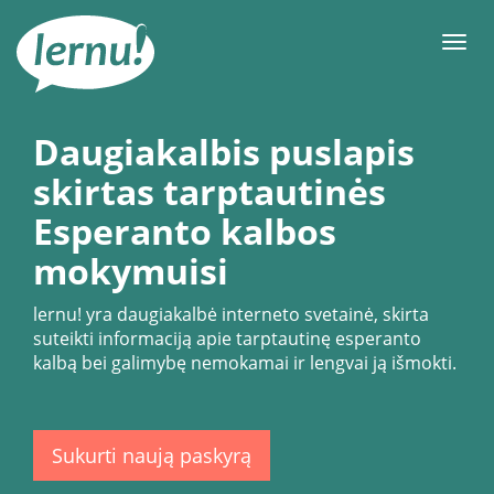
Į
turinį
Meni
Daugiakalbis puslapis
skirtas tarptautinės
Esperanto kalbos
mokymuisi
lernu!
yra daugiakalbė interneto svetainė, skirta
suteikti informaciją apie tarptautinę esperanto
kalbą bei galimybę nemokamai ir lengvai ją išmokti.
Sukurti naują paskyrą