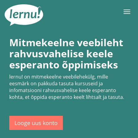
Sisu
juurde
Men
Mitmekeelne veebileht
rahvusvahelise keele
esperanto õppimiseks
lernu!
on mitmekeelne veebilehekülg, mille
eesmärk on pakkuda tasuta kursuseid ja
infomatsiooni rahvusvahelise keele esperanto
kohta, et õppida esperanto keelt lihtsalt ja tasuta.
Looge uus konto