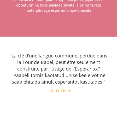
õppetunniks, koos allalaaditavate ja prinditavate
materjalidega esperanto õpetamiseks
"La clé d’une langue commune, perdue dans
la Tour de Babel, peut être seulement
construite par l’usage de l’Espéranto."
"Paabeli tornis kaotatud ühise keele võtme
saab ehitada ainult esperantot kasutades."
Jules Verne