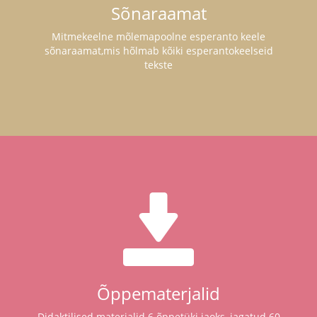
Sõnaraamat
Mitmekeelne mõlemapoolne esperanto keele
sõnaraamat,mis hõlmab kõiki esperantokeelseid
tekste
Õppematerjalid
Didaktilised materjalid 6 õppetüki jaoks, jagatud 60