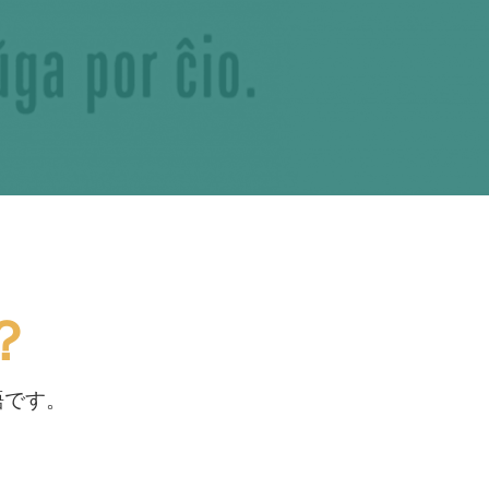
？
語です。