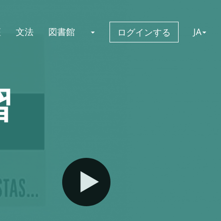
座
文法
図書館
JA
ログインする
習