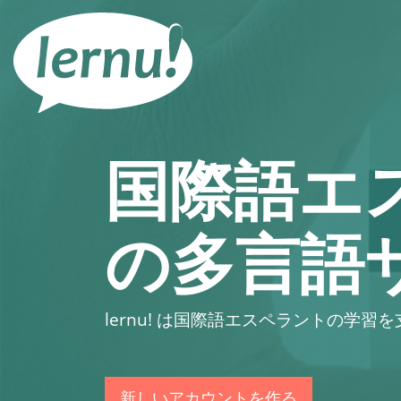
目
次
へ
国際語エ
の多言語
lernu!
は国際語エスペラントの学習を
新しいアカウントを作る