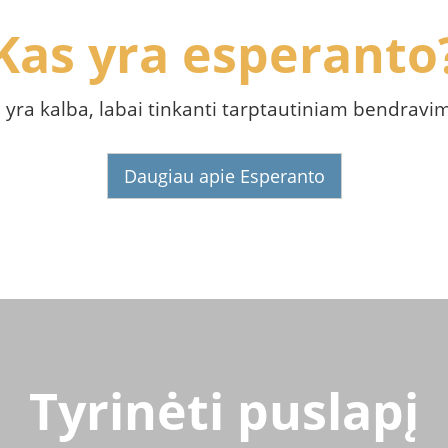
Kas yra esperanto
i yra kalba, labai tinkanti tarptautiniam bendravim
Daugiau apie Esperanto
Tyrinėti puslapį