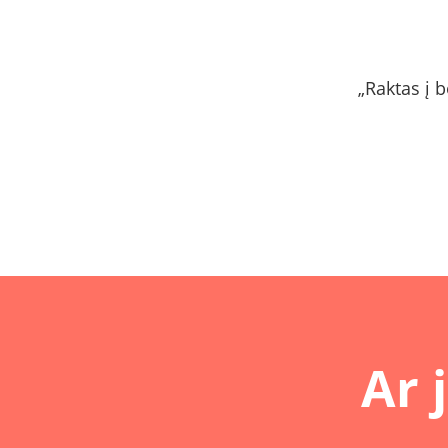
„Raktas į b
Ar 