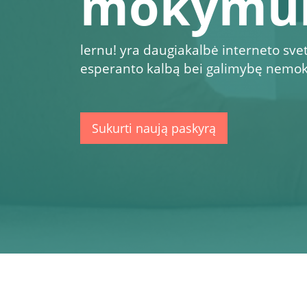
mokymui
lernu!
yra daugiakalbė interneto sveta
esperanto kalbą bei galimybę nemoka
Sukurti naują paskyrą