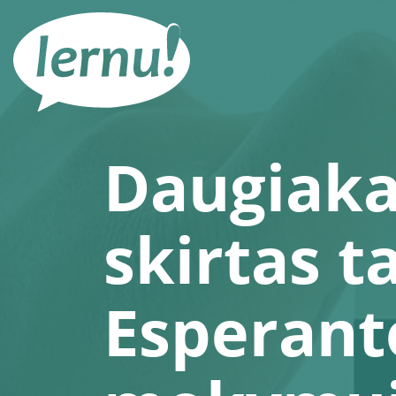
Į
turinį
Daugiaka
skirtas t
Esperant