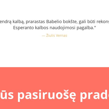
endrą kalbą, prarastas Babelio bokšte, gali būti rekon
Esperanto kalbos naudojimosi pagalba."
Žiulis Vernas
jūs pasiruošę prad