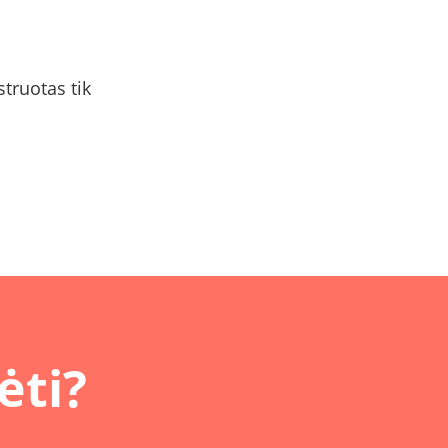
struotas tik
ėti?