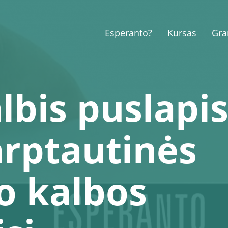
Esperanto?
Kursas
Gra
lbis puslapi
arptautinės
o kalbos