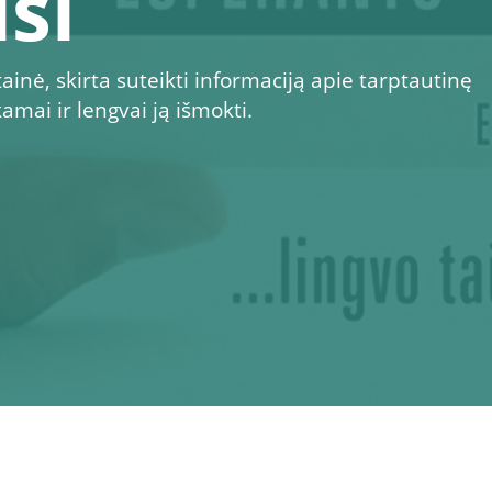
si
inė, skirta suteikti informaciją apie tarptautinę
mai ir lengvai ją išmokti.