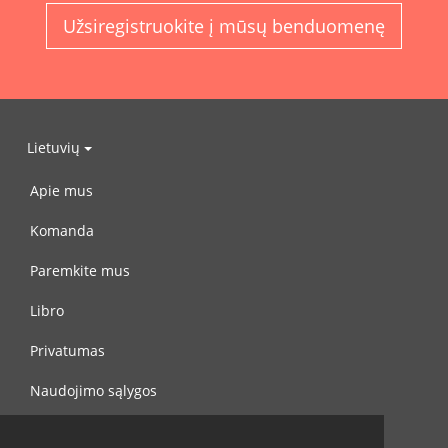
Užsiregistruokite į mūsų benduomenę
Lietuvių
Apie mus
Komanda
Paremkite mus
Libro
Privatumas
Naudojimo sąlygos
Susisiekite su mumis