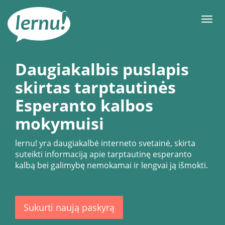
Į
turinį
Meni
Daugiakalbis puslapis
skirtas tarptautinės
Esperanto kalbos
mokymuisi
lernu!
yra daugiakalbė interneto svetainė, skirta
suteikti informaciją apie tarptautinę esperanto
kalbą bei galimybę nemokamai ir lengvai ją išmokti.
Sukurti naują paskyrą