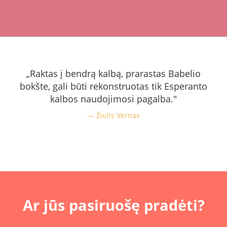
„Raktas į bendrą kalbą, prarastas Babelio
bokšte, gali būti rekonstruotas tik Esperanto
kalbos naudojimosi pagalba."
Žiulis Vernas
Ar jūs pasiruošę pradėti?