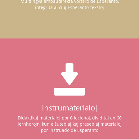
Multlingva ambaŭdirekta vortaro de Esperanto,
integrita al ĉiuj Esperanto-tekstoj
Instrumaterialoj
Didaktikaj materialoj por 6 lecionoj, dividitaj en 60
lernhorojn, kun elŝuteblaj kaj preseblaj materialoj
por instruado de Esperanto