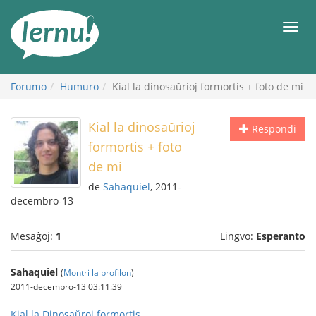
Al
la
Men
enhavo
Forumo
Humuro
Kial la dinosaŭrioj formortis + foto de mi
Kial la dinosaŭrioj
Respondi
formortis + foto
de mi
de
Sahaquiel
, 2011-
decembro-13
Mesaĝoj:
1
Lingvo:
Esperanto
Sahaquiel
(
Montri la profilon
)
2011-decembro-13 03:11:39
Kial la Dinosaŭroj formortis