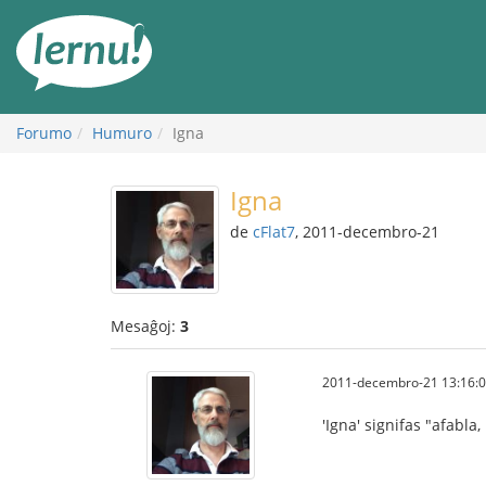
Al
la
enhavo
Forumo
Humuro
Igna
Igna
de
cFlat7
, 2011-decembro-21
Mesaĝoj:
3
2011-decembro-21 13:16:
'Igna' signifas "afabla,