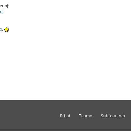
enoj:
oj
ĵo
.
Pri ni
Teamo
Subtenu nin