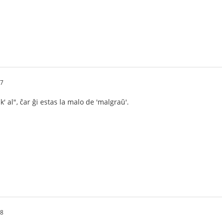
17
k' al", ĉar ĝi estas la malo de 'malgraŭ'.
38