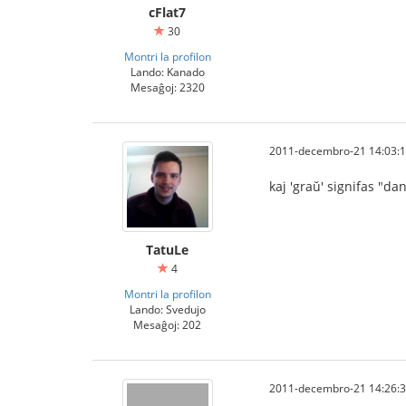
cFlat7
30
Montri la profilon
Lando: Kanado
Mesaĝoj: 2320
2011-decembro-21 14:03:
kaj 'graŭ' signifas "dan
TatuLe
4
Montri la profilon
Lando: Svedujo
Mesaĝoj: 202
2011-decembro-21 14:26: