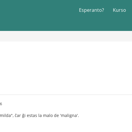
Esperanto?
Kurso
06
 milda", ĉar ĝi estas la malo de 'maligna'.