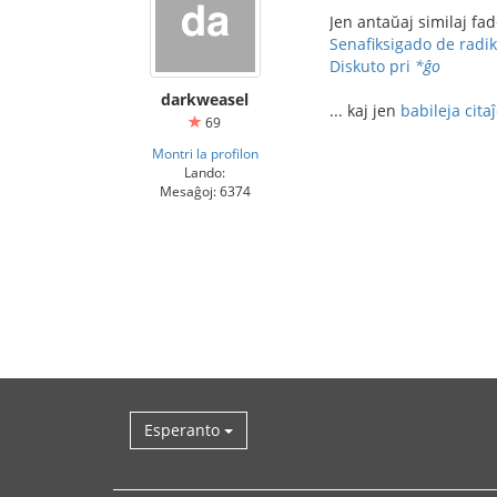
Jen antaŭaj similaj fad
Senafiksigado de radik
Diskuto pri
*ĝo
darkweasel
... kaj jen
babileja cita
69
Montri la profilon
Lando:
Mesaĝoj: 6374
Esperanto