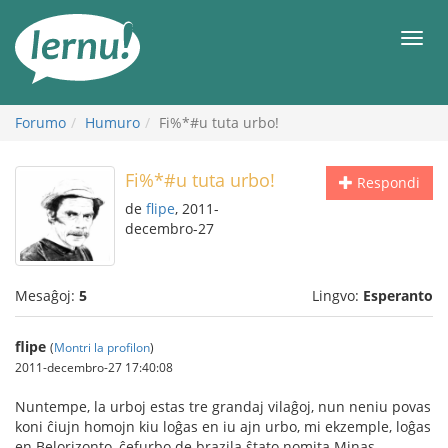
Al
la
Men
enhavo
Forumo
Humuro
Fi%*#u tuta urbo!
Fi%*#u tuta urbo!
Respondi
de
flipe
, 2011-
decembro-27
Mesaĝoj:
5
Lingvo:
Esperanto
flipe
(
Montri la profilon
)
2011-decembro-27 17:40:08
Nuntempe, la urboj estas tre grandaj vilaĝoj, nun neniu povas
koni ĉiujn homojn kiu loĝas en iu ajn urbo, mi ekzemple, loĝas
en Belorizonto, ĉefurbo de brazila ŝtato nomita Minas-