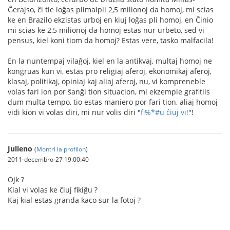
Ĝerajso, ĉi tie loĝas plimalpli 2,5 milionoj da homoj, mi scias
ke en Brazilo ekzistas urboj en kiuj loĝas pli homoj, en Ĉinio
mi scias ke 2,5 milionoj da homoj estas nur urbeto, sed vi
pensus, kiel koni tiom da homoj? Estas vere, tasko malfacila!
En la nuntempaj vilaĝoj, kiel en la antikvaj, multaj homoj ne
kongruas kun vi, estas pro religiaj aferoj, ekonomikaj aferoj,
klasaj, politikaj, opiniaj kaj aliaj aferoj, nu, vi kompreneble
volas fari ion por ŝanĝi tion situacion, mi ekzemple grafitiis
dum multa tempo, tio estas maniero por fari tion, aliaj homoj
vidi kion vi volas diri, mi nur volis diri "
fi%*#u ĉiuj vi!
"!
Julieno
(
Montri la profilon
)
2011-decembro-27 19:00:40
Ojk ?
Kial vi volas ke ĉiuj fikiĝu ?
Kaj kial estas granda kaco sur la fotoj ?