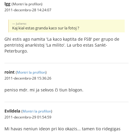
lgg
(Montri la profilon)
2011-decembro-28 14:24:07
Julieno:
Kaj kial estas granda kaco sur la fotoj ?
Ghi estis ago namita 'La kaco kaptita de FSB' per grupo de
pentristoj anarkistoj 'La milito'. La urbo estas Sankt-
Peterburgo.
roint
(
Montri la profilon
)
2011-decembro-28 15:36:26
peniso mdr. mi ja sekvos ĉi tiun blogon.
Evildela
(
Montri la profilon
)
2011-decembro-29 01:54:59
Mi havas neniun ideon pri kio okazis... tamen tio ridegigas