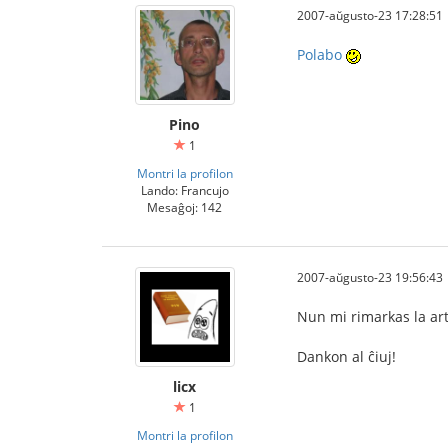
2007-aŭgusto-23 17:28:51
Polabo
Pino
1
Montri la profilon
Lando: Francujo
Mesaĝoj: 142
2007-aŭgusto-23 19:56:43
Nun mi rimarkas la art
Dankon al ĉiuj!
licx
1
Montri la profilon