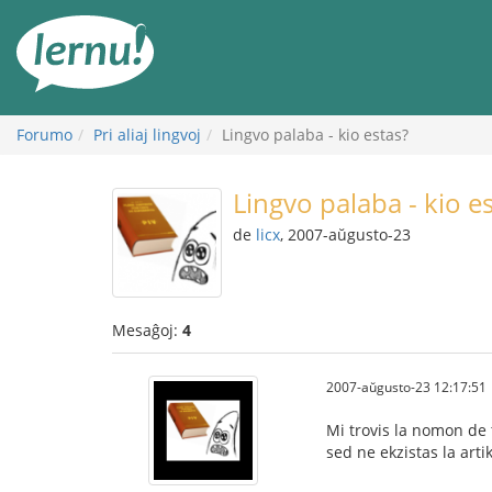
Al
la
enhavo
Forumo
Pri aliaj lingvoj
Lingvo palaba - kio estas?
Lingvo palaba - kio e
de
licx
, 2007-aŭgusto-23
Mesaĝoj:
4
2007-aŭgusto-23 12:17:51
Mi trovis la nomon de 
sed ne ekzistas la arti