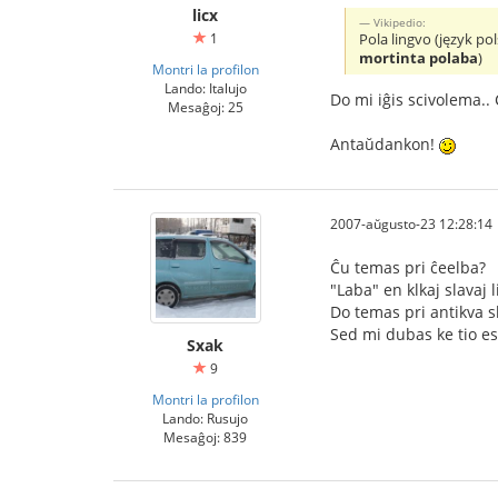
licx
Vikipedio:
1
Pola lingvo (język pol
mortinta polaba
)
Montri la profilon
Lando: Italujo
Do mi iĝis scivolema.. 
Mesaĝoj: 25
Antaŭdankon!
2007-aŭgusto-23 12:28:14
Ĉu temas pri ĉeelba?
"Laba" en klkaj slavaj
Do temas pri antikva s
Sed mi dubas ke tio es
Sxak
9
Montri la profilon
Lando: Rusujo
Mesaĝoj: 839