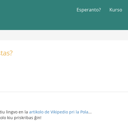
Esperanto?
Kurso
stas?
tiu lingvo en la
artikolo de Vikipedio pri la Pola
...
kolo kiu priskribas ĝin!