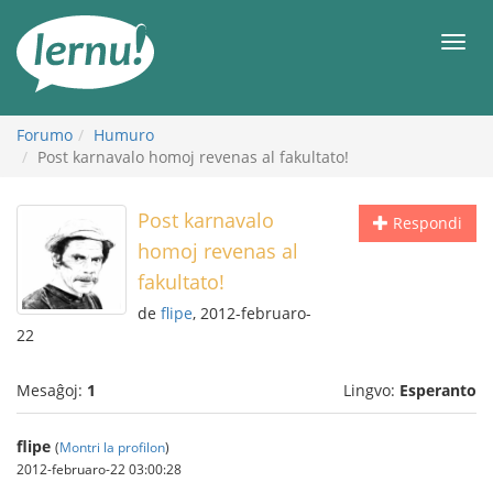
Al
la
Men
enhavo
Forumo
Humuro
Post karnavalo homoj revenas al fakultato!
Post karnavalo
Respondi
homoj revenas al
fakultato!
de
flipe
, 2012-februaro-
22
Mesaĝoj:
1
Lingvo:
Esperanto
flipe
(
Montri la profilon
)
2012-februaro-22 03:00:28