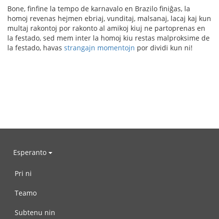
Bone, finfine la tempo de karnavalo en Brazilo finiĝas, la
homoj revenas hejmen ebriaj, vunditaj, malsanaj, lacaj kaj kun
multaj rakontoj por rakonto al amikoj kiuj ne partoprenas en
la festado, sed mem inter la homoj kiu restas malproksime de
la festado, havas
strangajn momentojn
por dividi kun ni!
Esperanto
Pri ni
Teamo
Subtenu nin