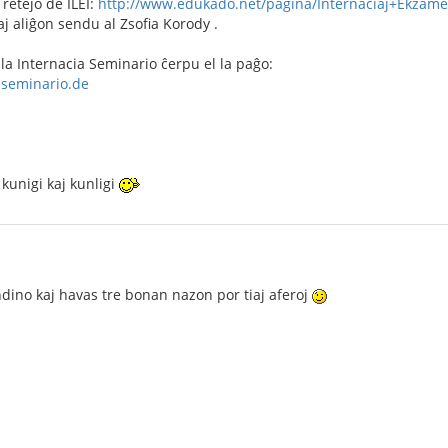
 retejo de ILEI:
http://www.edukado.net/pagina/Internaciaj+Ekzame
 aliĝon sendu al Zsofia Korody .
 la Internacia Seminario ĉerpu el la paĝo:
-seminario.de
 kunigi kaj kunligi
dino kaj havas tre bonan nazon por tiaj aferoj