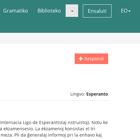
Gramatiko
Biblioteko
EO
Ensaluti
Respondi
Lingvo:
Esperanto
ternacia Ligo de Esperantistaj nstruistoj). Notu ke
la ekzamensesio. La ekzamenoj konsistas el tri
j meza. Pli da ĝeneralaj informoj pri la enhavo kaj