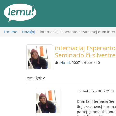
Al
la
enhavo
Forumo
Novaĵoj
internaciaj Esperanto-ekzamenoj dum Intern
internaciaj Esperant
Seminario ĉi-silvestre
de
Hund
, 2007-oktobro-10
Mesaĝoj:
2
2007-oktobro-10 22:21:58
Dum la Internacia Semi
tiuj ekzamenoj nur mal
partoj: gramatika antaŭ