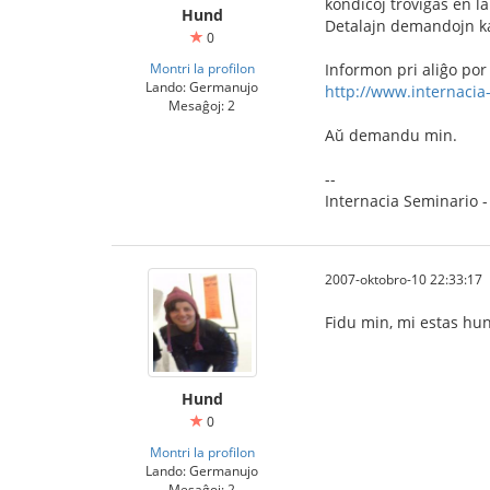
kondiĉoj troviĝas en la
Hund
Detalajn demandojn kaj
0
Montri la profilon
Informon pri aliĝo por
Lando: Germanujo
http://www.internacia
Mesaĝoj: 2
Aŭ demandu min.
--
Internacia Seminario -
2007-oktobro-10 22:33:17
Fidu min, mi estas hun
Hund
0
Montri la profilon
Lando: Germanujo
Mesaĝoj: 2