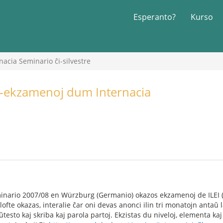
Esperanto?
Kurso
acia Seminario ĉi-silvestre
o-ekzamenoj dum Internacia
nario 2007/08 en Würzburg (Germanio) okazos ekzamenoj de ILEI (In
ofte okazas, interalie ĉar oni devas anonci ilin tri monatojn antaŭ 
testo kaj skriba kaj parola partoj. Ekzistas du niveloj, elementa ka