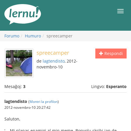
Al
la
Men
enhavo
Forumo
Humuro
spreecamper
spreecamper
Respondi
de
lagtendisto
, 2012-
novembro-10
Mesaĝoj:
3
Lingvo:
Esperanto
lagtendisto
(
Montri la profilon
)
2012-novembro-10 20:27:42
Saluton,
'... Mi planas enamigi al min meme. Bonvolu skribi ian de