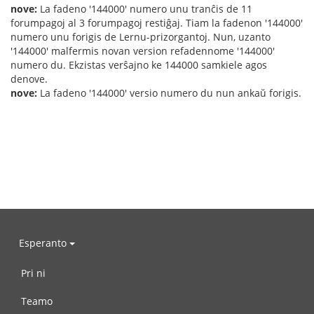
nove:
La fadeno '144000' numero unu tranĉis de 11
forumpagoj al 3 forumpagoj restiĝaj. Tiam la fadenon '144000'
numero unu forigis de Lernu-prizorgantoj. Nun, uzanto
'144000' malfermis novan version refadennome '144000'
numero du. Ekzistas verŝajno ke 144000 samkiele agos
denove.
nove:
La fadeno '144000' versio numero du nun ankaŭ forigis.
Esperanto
Pri ni
Teamo