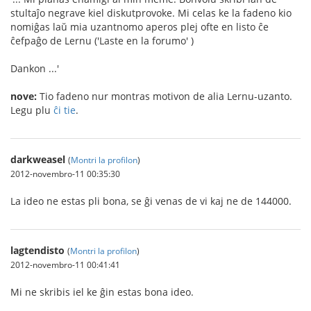
stultaĵo negrave kiel diskutprovoke. Mi celas ke la fadeno kio
nomiĝas laŭ mia uzantnomo aperos plej ofte en listo ĉe
ĉefpaĝo de Lernu ('Laste en la forumo' )
Dankon ...'
nove:
Tio fadeno nur montras motivon de alia Lernu-uzanto.
Legu plu
ĉi tie
.
darkweasel
(
Montri la profilon
)
2012-novembro-11 00:35:30
La ideo ne estas pli bona, se ĝi venas de vi kaj ne de 144000.
lagtendisto
(
Montri la profilon
)
2012-novembro-11 00:41:41
Mi ne skribis iel ke ĝin estas bona ideo.