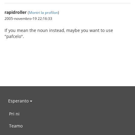
rapidroller
(
Montri la profilon
)
2005-novembro-19 22:16:33
If you mean the noun instead, maybe you want to use
"pafcelo".
Esperanto
Pri ni
Teamo