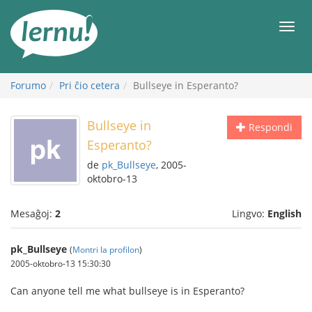
Al
la
Men
enhavo
Forumo
Pri ĉio cetera
Bullseye in Esperanto?
Bullseye in
Respondi
Esperanto?
de
pk_Bullseye
, 2005-
oktobro-13
Mesaĝoj:
2
Lingvo:
English
pk_Bullseye
(
Montri la profilon
)
2005-oktobro-13 15:30:30
Can anyone tell me what bullseye is in Esperanto?