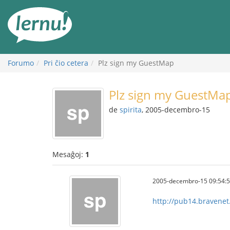
Al
la
enhavo
Forumo
Pri ĉio cetera
Plz sign my GuestMap
Plz sign my GuestMa
de
spirita
, 2005-decembro-15
Mesaĝoj:
1
2005-decembro-15 09:54:
http://pub14.bravene