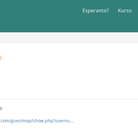
Esperanto?
Kurso
p
50
t.com/guestmap/show.php?usernu...