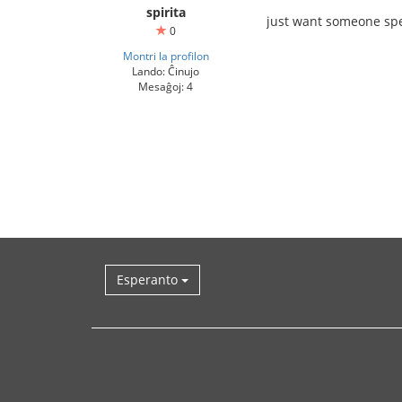
spirita
just want someone spe
0
Montri la profilon
Lando: Ĉinujo
Mesaĝoj: 4
Esperanto