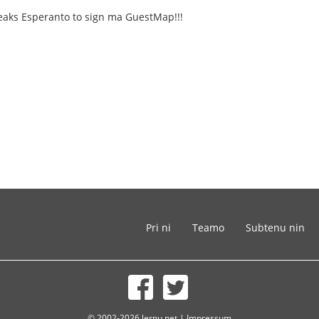
aks Esperanto to sign ma GuestMap!!!
Pri ni
Teamo
Subtenu nin
© 2002-2026 lernu.net |
Impressum