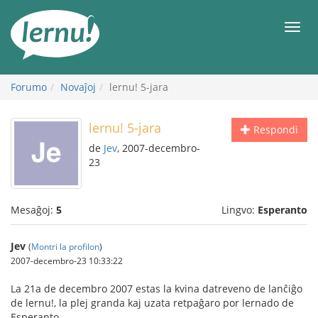
Al
la
Men
enhavo
Forumo
Novaĵoj
lernu! 5-jara
lernu! 5-jara
Respondi
de
Jev
, 2007-decembro-
23
Mesaĝoj:
5
Lingvo:
Esperanto
Jev
(
Montri la profilon
)
2007-decembro-23 10:33:22
La 21a de decembro 2007 estas la kvina datreveno de lanĉiĝo
de lernu!, la plej granda kaj uzata retpaĝaro por lernado de
Esperanto. ...