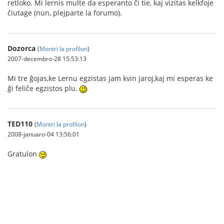
retloko. Mi lernis multe da esperanto ĉi tie, kaj vizitas kelkfoje
ĉiutage (nun, plejparte la forumo).
Dozorca
(
Montri la profilon
)
2007-decembro-28 15:53:13
Mi tre ĝojas,ke Lernu egzistas jam kvin jaroj,kaj mi esperas ke
ĝi feliĉe egzistos plu.
TED110
(
Montri la profilon
)
2008-januaro-04 13:56:01
Gratulon