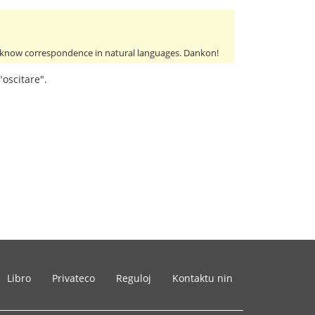
to know correspondence in natural languages. Dankon!
"oscitare".
Libro
Privateco
Reguloj
Kontaktu nin