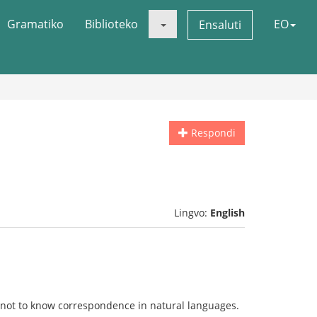
Gramatiko
Biblioteko
EO
Ensaluti
Respondi
Lingvo:
English
e not to know correspondence in natural languages.