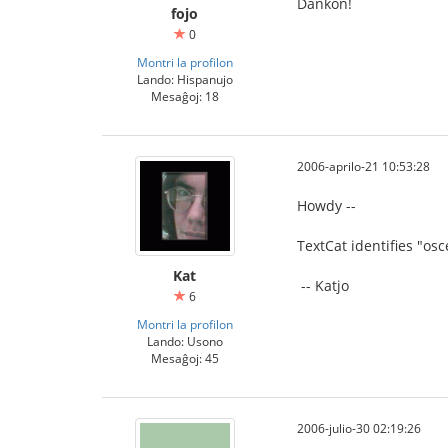
Dankon!
fojo
0
Montri la profilon
Lando: Hispanujo
Mesaĝoj: 18
2006-aprilo-21 10:53:28
Howdy --
TextCat identifies "osc
Kat
-- Katjo
6
Montri la profilon
Lando: Usono
Mesaĝoj: 45
2006-julio-30 02:19:26