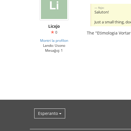
fojo:
Saluton!
Just a small thing, 
Licxjo
0
The "Etimologia Vortar
Montri la profilon
Lando: Usono
Mesaĝoj: 1
Esperanto