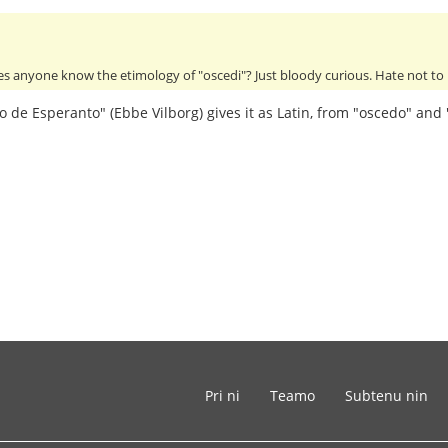
does anyone know the etimology of "oscedi"? Just bloody curious. Hate not 
o de Esperanto" (Ebbe Vilborg) gives it as Latin, from "oscedo" and 
Pri ni
Teamo
Subtenu nin