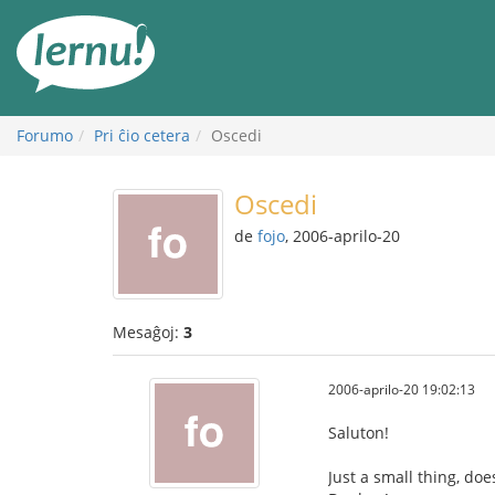
Al
la
enhavo
Forumo
Pri ĉio cetera
Oscedi
Oscedi
de
fojo
, 2006-aprilo-20
Mesaĝoj:
3
2006-aprilo-20 19:02:13
Saluton!
Just a small thing, do