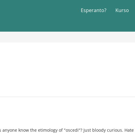
Esperanto?
Kurso
es anyone know the etimology of "oscedi"? Just bloody curious. Hat