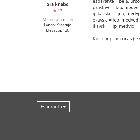
esperante = bela, urso
ora knabo
praslave = lĕp, medvĕ
12
ijekavski = lijep, medv
Montri la profilon
ekavski = lep, medved
Lando: Kroatujo
ikavski = lip, medvid
Mesaĝoj: 120
Kiel oni prononcas (skr
Esperanto