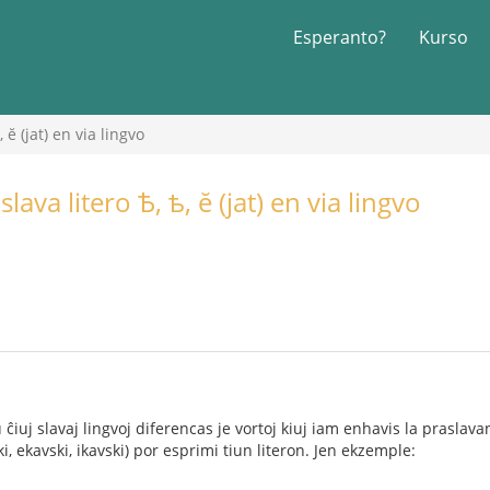
Esperanto?
Kurso
 ĕ (jat) en via lingvo
ava litero Ѣ, ѣ, ĕ (jat) en via lingvo
ĉiuj slavaj lingvoj diferencas je vortoj kiuj iam enhavis la praslava
i, ekavski, ikavski) por esprimi tiun literon. Jen ekzemple: