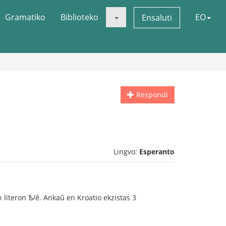
Gramatiko
Biblioteko
EO
Ensaluti
Respondi
Lingvo:
Esperanto
n literon Ѣ/ĕ. Ankaŭ en Kroatio ekzistas 3