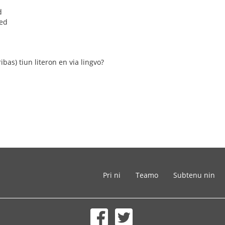
d
jed
ibas) tiun literon en via lingvo?
Pri ni
Teamo
Subtenu nin