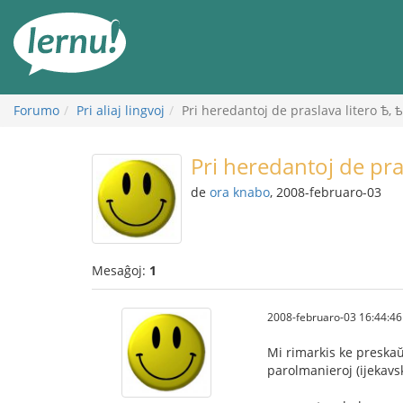
Al
la
enhavo
Forumo
Pri aliaj lingvoj
Pri heredantoj de praslava litero Ѣ, ѣ,
Pri heredantoj de prasl
de
ora knabo
, 2008-februaro-03
Mesaĝoj:
1
2008-februaro-03 16:44:46
Mi rimarkis ke preskaŭ 
parolmanieroj (ijekavsk