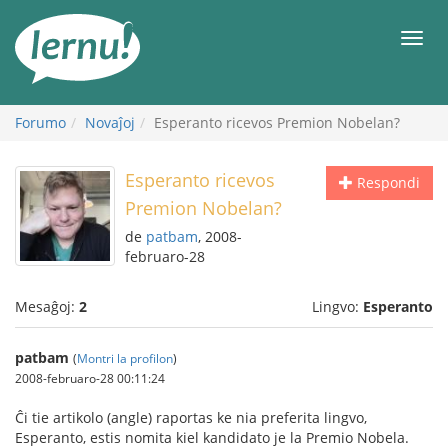
Al
la
Men
enhavo
Forumo
Novaĵoj
Esperanto ricevos Premion Nobelan?
Esperanto ricevos
Respondi
Premion Nobelan?
de
patbam
, 2008-
februaro-28
Mesaĝoj:
2
Lingvo:
Esperanto
patbam
(
Montri la profilon
)
2008-februaro-28 00:11:24
Ĉi tie artikolo (angle) raportas ke nia preferita lingvo,
Esperanto, estis nomita kiel kandidato je la Premio Nobela.