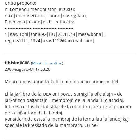
Unua propono:
ni komencu mendoliston, ekz.kiel:
n-ro|nomo/lernuid.|lando|naskiĝdato|
E-o nivelo|uzado|ekde|retpoŝto:
--------------------------------------------
1|Kas, Toni|toni692|HU|22.11.44|meza/bona||
regule/ofte|1974|akas1122@hotmail.com|
tibisko0608
(
Montri la profilon
)
2006-aŭgusto-01 17:50:20
Mi proponas unue kalkuli la minimuman numeron tiel:
El la jarlibro de la UEA oni povus sumigi la oficialajn - do
jarkotizon paĝantajn - membrojn de la landaj E-o asocioj.
Interesa estus la ŝtatistiko de la membro ankau kiel procento
de la loĝantaro de la landoj.
Konsiderinda estas la membroj de la lernu lau la landoj kaj
speciale la kreskado de la mambraro. Ĉu ne?