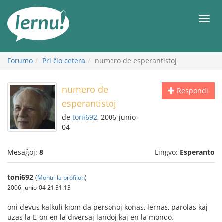
Al
la
Men
enhavo
Forumo
Pri ĉio cetera
numero de esperantistoj
numero de
Respondi
esperantistoj
de
toni692
, 2006-junio-
04
Mesaĝoj:
8
Lingvo:
Esperanto
toni692
(
Montri la profilon
)
2006-junio-04 21:31:13
oni devus kalkuli kiom da personoj konas, lernas, parolas kaj
uzas la E-on en la diversaj landoj kaj en la mondo.