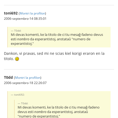
toni692
(
Montri la profilon
)
2006-septembro-14 08:35:01
T0dd:
Mi devas komenti, ke la titolo de ci tiu mesaĝ-fadeno devus
esti
nombro
da esperantistoj, anstataŭ "numero de
experantistoj."
Dankon, vi pravas, sed mi ne scias kiel korigi eraron en la
titolo.
T0dd
(
Montri la profilon
)
2006-septembro-18 22:26:07
toni692:
T0dd:
Mi devas komenti, ke la titolo de ci tiu mesaĝ-fadeno
devus esti
nombro
da esperantistoj, anstataŭ
"numero de experantistoj."