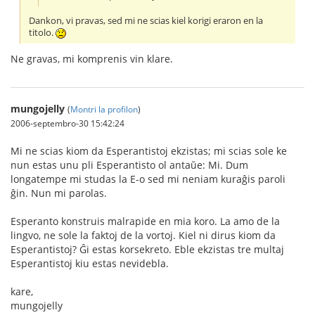
Dankon, vi pravas, sed mi ne scias kiel korigi eraron en la
titolo.
Ne gravas, mi komprenis vin klare.
mungojelly
(
Montri la profilon
)
2006-septembro-30 15:42:24
Mi ne scias kiom da Esperantistoj ekzistas; mi scias sole ke
nun estas unu pli Esperantisto ol antaŭe: Mi. Dum
longatempe mi studas la E-o sed mi neniam kuraĝis paroli
ĝin. Nun mi parolas.
Esperanto konstruis malrapide en mia koro. La amo de la
lingvo, ne sole la faktoj de la vortoj. Kiel ni dirus kiom da
Esperantistoj? Ĝi estas korsekreto. Eble ekzistas tre multaj
Esperantistoj kiu estas nevidebla.
kare,
mungojelly