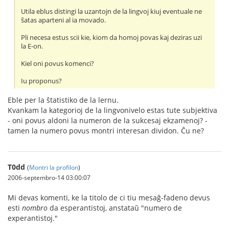
Utila eblus distingi la uzantojn de la lingvoj kiuj eventuale ne
ŝatas aparteni al ia movado.
Pli necesa estus scii kie, kiom da homoj povas kaj deziras uzi
la E-on.
Kiel oni povus komenci?
Iu proponus?
Eble per la ŝtatistiko de la lernu.
Kvankam la kategorioj de la lingvonivelo estas tute subjektiva
- oni povus aldoni la numeron de la sukcesaj ekzamenoj? -
tamen la numero povus montri interesan dividon. Ĉu ne?
T0dd
(
Montri la profilon
)
2006-septembro-14 03:00:07
Mi devas komenti, ke la titolo de ci tiu mesaĝ-fadeno devus
esti
nombro
da esperantistoj, anstataŭ "numero de
experantistoj."