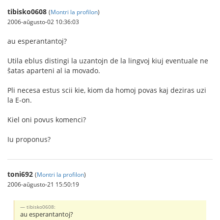
tibisko0608
(
Montri la profilon
)
2006-aŭgusto-02 10:36:03
au esperantantoj?
Utila eblus distingi la uzantojn de la lingvoj kiuj eventuale ne
ŝatas aparteni al ia movado.
Pli necesa estus scii kie, kiom da homoj povas kaj deziras uzi
la E-on.
Kiel oni povus komenci?
Iu proponus?
toni692
(
Montri la profilon
)
2006-aŭgusto-21 15:50:19
tibisko0608:
au esperantantoj?