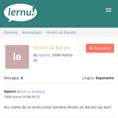
Al
la
Men
enhavo
Forumo
Konsultejo
Hindio aŭ Barato
Hindio aŭ Barato
Respondi
de
leporo
, 2008-marto-
29
Mesaĝoj:
4
Lingvo:
Esperanto
leporo
(
Montri la profilon
)
2008-marto-29 08:36:10
Kiu nomo de la lando estas korekta Hindio aŭ Barato kaj kial?