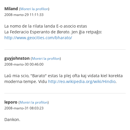
Miland
(
Montri la profilon
)
2008-marto-29 11:11:33
La nomo de la rilata landa E-o asocio estas
La Federacio Esperanto de
Barato
. Jen ĝia retpaĝo:
http://www.geocities.com/bharato/
guyjohnston
(
Montri la profilon
)
2008-marto-30 00:46:00
Laŭ mia scio, "Barato" estas la plej ofta kaj vidata kiel korekta
moderna-tempe. Vidu
http://eo.wikipedia.org/wiki/Hindio
.
leporo
(
Montri la profilon
)
2008-marto-31 08:03:23
Dankon.