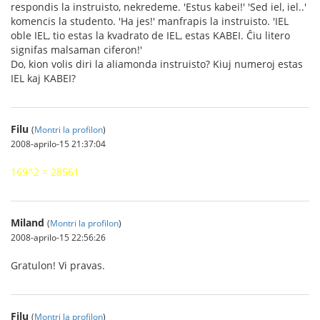
respondis la instruisto, nekredeme. 'Estus kabei!' 'Sed iel, iel..'
komencis la studento. 'Ha jes!' manfrapis la instruisto. 'IEL
oble IEL, tio estas la kvadrato de IEL, estas KABEI. Ĉiu litero
signifas malsaman ciferon!'
Do, kion volis diri la aliamonda instruisto? Kiuj numeroj estas
IEL kaj KABEI?
Filu
(
Montri la profilon
)
2008-aprilo-15 21:37:04
169^2 = 28561
Miland
(
Montri la profilon
)
2008-aprilo-15 22:56:26
Gratulon! Vi pravas.
Filu
(
Montri la profilon
)