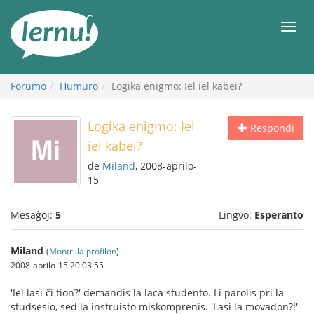
Al
la
Men
enhavo
Forumo
Humuro
Logika enigmo: Iel iel kabei?
Logika enigmo: Iel
Respondi
iel kabei?
de
Miland
, 2008-aprilo-
15
Mesaĝoj:
5
Lingvo:
Esperanto
Miland
(
Montri la profilon
)
2008-aprilo-15 20:03:55
'Iel lasi ĉi tion?' demandis la laca studento. Li parolis pri la
studsesio, sed la instruisto miskomprenis. 'Lasi la movadon?!'