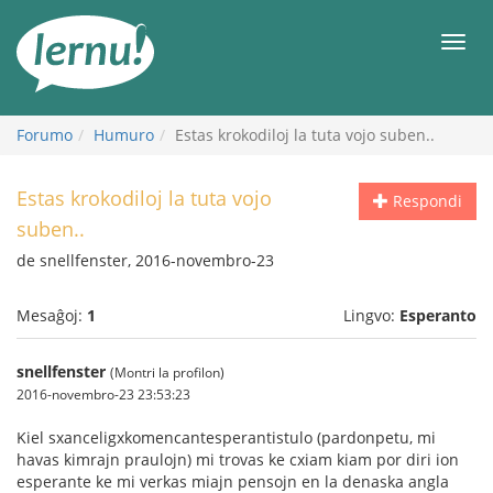
Al
la
Men
enhavo
Forumo
Humuro
Estas krokodiloj la tuta vojo suben..
Estas krokodiloj la tuta vojo
Respondi
suben..
de snellfenster, 2016-novembro-23
Mesaĝoj:
1
Lingvo:
Esperanto
snellfenster
(Montri la profilon)
2016-novembro-23 23:53:23
Kiel sxanceligxkomencantesperantistulo (pardonpetu, mi
havas kimrajn praulojn) mi trovas ke cxiam kiam por diri ion
esperante ke mi verkas miajn pensojn en la denaska angla