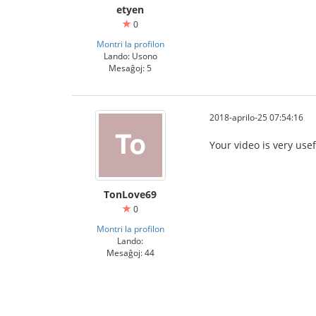
etyen
0
Montri la profilon
Lando: Usono
Mesaĝoj: 5
2018-aprilo-25 07:54:16
Your video is very usef
TonLove69
0
Montri la profilon
Lando:
Mesaĝoj: 44
ไก่ชนออนไลน์