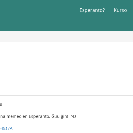
Esperanto?
Kurso
20
bona memeo en Esperanto. Ĝuu ĝin! :^D
x-I9s7A