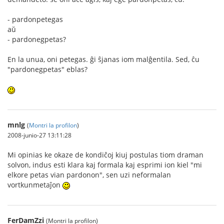
- pardonpetegas
aŭ
- pardonegpetas?
En la unua, oni petegas. ĝi ŝjanas iom malĝentila. Sed, ĉu
"pardonegpetas" eblas?
mnlg
(
Montri la profilon
)
2008-junio-27 13:11:28
Mi opinias ke okaze de kondiĉoj kiuj postulas tiom draman
solvon, indus esti klara kaj formala kaj esprimi ion kiel "mi
elkore petas vian pardonon", sen uzi neformalan
vortkunmetaĵon
FerDamZzi
(Montri la profilon)