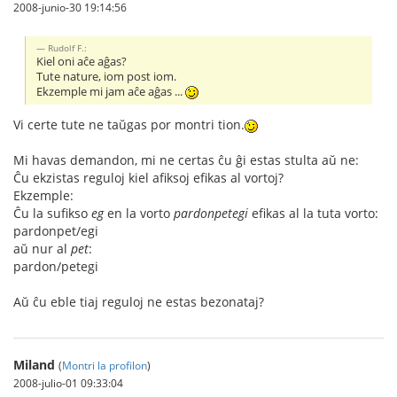
2008-junio-30 19:14:56
Rudolf F.:
Kiel oni aĉe aĝas?
Tute nature, iom post iom.
Ekzemple mi jam aĉe aĝas ...
Vi certe tute ne taŭgas por montri tion.
Mi havas demandon, mi ne certas ĉu ĝi estas stulta aŭ ne:
Ĉu ekzistas reguloj kiel afiksoj efikas al vortoj?
Ekzemple:
Ĉu la sufikso
eg
en la vorto
pardonpetegi
efikas al la tuta vorto:
pardonpet/egi
aŭ nur al
pet
:
pardon/petegi
Aŭ ĉu eble tiaj reguloj ne estas bezonataj?
Miland
(
Montri la profilon
)
2008-julio-01 09:33:04