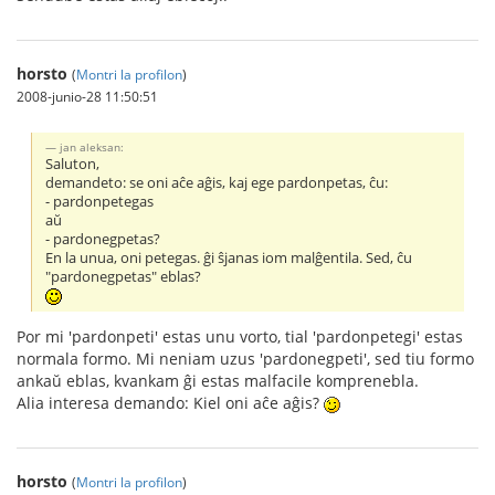
horsto
(
Montri la profilon
)
2008-junio-28 11:50:51
jan aleksan:
Saluton,
demandeto: se oni aĉe aĝis, kaj ege pardonpetas, ĉu:
- pardonpetegas
aŭ
- pardonegpetas?
En la unua, oni petegas. ĝi ŝjanas iom malĝentila. Sed, ĉu
"pardonegpetas" eblas?
Por mi 'pardonpeti' estas unu vorto, tial 'pardonpetegi' estas
normala formo. Mi neniam uzus 'pardonegpeti', sed tiu formo
ankaŭ eblas, kvankam ĝi estas malfacile komprenebla.
Alia interesa demando: Kiel oni aĉe aĝis?
horsto
(
Montri la profilon
)