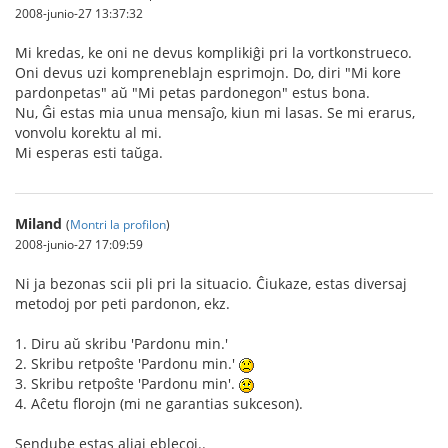
2008-junio-27 13:37:32
Mi kredas, ke oni ne devus komplikiĝi pri la vortkonstrueco.
Oni devus uzi kompreneblajn esprimojn. Do, diri "Mi kore
pardonpetas" aŭ "Mi petas pardonegon" estus bona.
Nu, Ĝi estas mia unua mensaĵo, kiun mi lasas. Se mi erarus,
vonvolu korektu al mi.
Mi esperas esti taŭga.
Miland
(
Montri la profilon
)
2008-junio-27 17:09:59
Ni ja bezonas scii pli pri la situacio. Ĉiukaze, estas diversaj
metodoj por peti pardonon, ekz.
1. Diru aŭ skribu 'Pardonu min.'
2. Skribu retpoŝte 'Pardonu min.'
3. Skribu retpoŝte 'Pardonu min'.
4. Aĉetu florojn (mi ne garantias sukceson).
Sendube estas aliaj eblecoj..