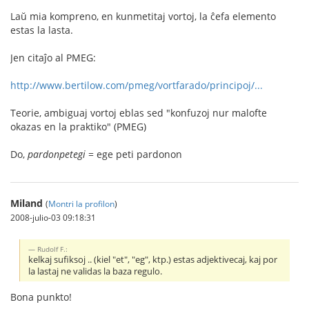
Laŭ mia kompreno, en kunmetitaj vortoj, la ĉefa elemento
estas la lasta.
Jen citaĵo al PMEG:
http://www.bertilow.com/pmeg/vortfarado/principoj/...
Teorie, ambiguaj vortoj eblas sed "konfuzoj nur malofte
okazas en la praktiko" (PMEG)
Do,
pardonpetegi
= ege peti pardonon
Miland
(
Montri la profilon
)
2008-julio-03 09:18:31
Rudolf F.:
kelkaj sufiksoj .. (kiel "et", "eg", ktp.) estas adjektivecaj, kaj por
la lastaj ne validas la baza regulo.
Bona punkto!