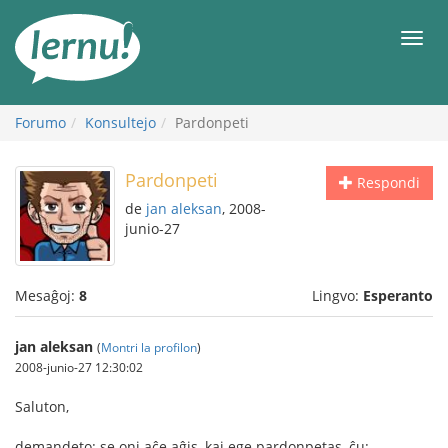
Al
la
Men
enhavo
Forumo
Konsultejo
Pardonpeti
Pardonpeti
Respondi
de
jan aleksan
, 2008-
junio-27
Mesaĝoj:
8
Lingvo:
Esperanto
jan aleksan
(
Montri la profilon
)
2008-junio-27 12:30:02
Saluton,
demandeto: se oni aĉe aĝis, kaj ege pardonpetas, ĉu: