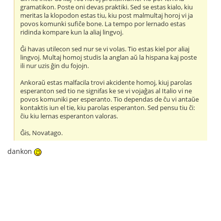
gramatikon. Poste oni devas praktiki. Sed se estas kialo, kiu
meritas la klopodon estas tiu, kiu post malmultaj horoj vi ja
povos komunki sufiĉe bone. La tempo por lernado estas
ridinda kompare kun la aliaj lingvoj.
Ĝi havas utilecon sed nur se vi volas. Tio estas kiel por aliaj
lingvoj. Multaj homoj studis la anglan aŭ la hispana kaj poste
ili nur uzis ĝin du fojojn.
Ankoraŭ estas malfacila trovi akcidente homoj, kiuj parolas
esperanton sed tio ne signifas ke se vi vojaĝas al Italio vi ne
povos komuniki per esperanto. Tio dependas de ĉu vi antaŭe
kontaktis iun el tie, kiu parolas esperanton. Sed pensu tiu ĉi:
ĉiu kiu lernas esperanton valoras.
Ĝis, Novatago.
dankon