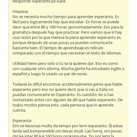
Respondo esperante pli sube.
Hispana:
No se necesita mucho tiempo para aprender esperanto. Es
fácil pero logicamente hay que estudiar. En horas se puede
decir que entre 80 y 160 horas aproximadamente. Eso para la
gramática después hay que practicar. Pero vamos que si hay
una razón por la que merece la pena aprender esperanto es
porque después de unas pocas ya puedes comunicarte
bastante bien. El tiempo de aprendizaje es ridículo
comparado con el tiempo que necesitan el resto de idiomas.
Utilidad tiene pero solo si tú se la quieres dar. Eso es como
con cualquier otro idioma. Mucha gente ha estudiado inglés o
español y luego lo usado un par de veces.
Todavía es difícil encontrar accidentalmente gente que hable
esperanto pero eso no quiere decir que si vas a Italia no
puedas comunicarte en Esperanto. Es cuestión de si has
contactado antes con alguien de allí que hable esperanto. De
todos modos piensa esto, cada persona que lo aprende
cuenta.
Esperanta:
Oni ne bezonas multa da tempo por lerni esparanto. Ĝi estas
facila sed kompreneble oni devas studi. Laŭ horoj, oni povas
diri ke inter 80 kaj 160 horoj proksimume. Tio por lerni la