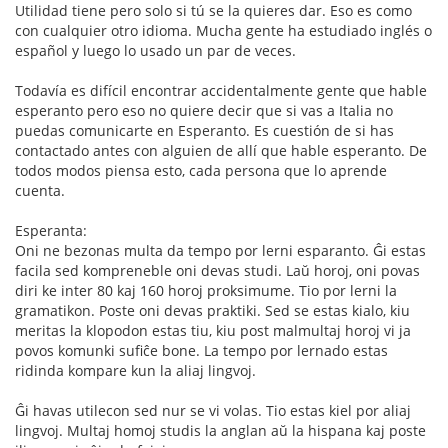
Utilidad tiene pero solo si tú se la quieres dar. Eso es como
con cualquier otro idioma. Mucha gente ha estudiado inglés o
español y luego lo usado un par de veces.
Todavía es difícil encontrar accidentalmente gente que hable
esperanto pero eso no quiere decir que si vas a Italia no
puedas comunicarte en Esperanto. Es cuestión de si has
contactado antes con alguien de allí que hable esperanto. De
todos modos piensa esto, cada persona que lo aprende
cuenta.
Esperanta:
Oni ne bezonas multa da tempo por lerni esparanto. Ĝi estas
facila sed kompreneble oni devas studi. Laŭ horoj, oni povas
diri ke inter 80 kaj 160 horoj proksimume. Tio por lerni la
gramatikon. Poste oni devas praktiki. Sed se estas kialo, kiu
meritas la klopodon estas tiu, kiu post malmultaj horoj vi ja
povos komunki sufiĉe bone. La tempo por lernado estas
ridinda kompare kun la aliaj lingvoj.
Ĝi havas utilecon sed nur se vi volas. Tio estas kiel por aliaj
lingvoj. Multaj homoj studis la anglan aŭ la hispana kaj poste