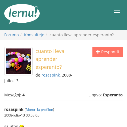
Al
la
Men
enhavo
Forumo
Konsultejo
cuanto lleva aprender esperanto?
cuanto lleva
Respondi
aprender
esperanto?
de
rosaspink
, 2008-
julio-13
Mesaĝoj:
4
Lingvo:
Esperanto
rosaspink
(
Montri la profilon
)
2008-julio-13 00:53:05
saluton