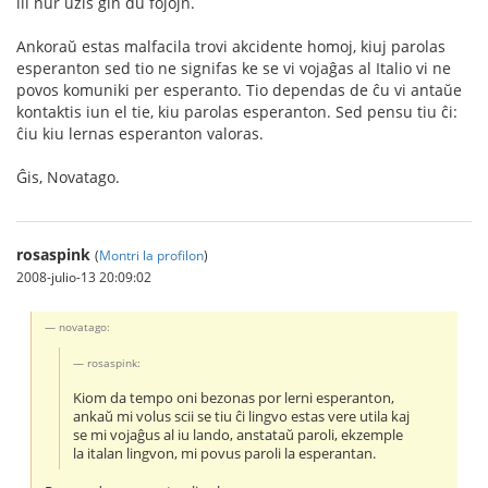
ili nur uzis ĝin du fojojn.
Ankoraŭ estas malfacila trovi akcidente homoj, kiuj parolas
esperanton sed tio ne signifas ke se vi vojaĝas al Italio vi ne
povos komuniki per esperanto. Tio dependas de ĉu vi antaŭe
kontaktis iun el tie, kiu parolas esperanton. Sed pensu tiu ĉi:
ĉiu kiu lernas esperanton valoras.
Ĝis, Novatago.
rosaspink
(
Montri la profilon
)
2008-julio-13 20:09:02
novatago:
rosaspink:
Kiom da tempo oni bezonas por lerni esperanton,
ankaŭ mi volus scii se tiu ĉi lingvo estas vere utila kaj
se mi vojaĝus al iu lando, anstataŭ paroli, ekzemple
la italan lingvon, mi povus paroli la esperantan.