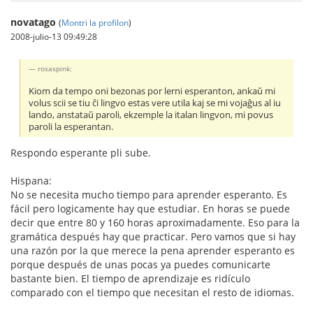
novatago
(
Montri la profilon
)
2008-julio-13 09:49:28
rosaspink:
Kiom da tempo oni bezonas por lerni esperanton, ankaŭ mi
volus scii se tiu ĉi lingvo estas vere utila kaj se mi vojaĝus al iu
lando, anstataŭ paroli, ekzemple la italan lingvon, mi povus
paroli la esperantan.
Respondo esperante pli sube.
Hispana:
No se necesita mucho tiempo para aprender esperanto. Es
fácil pero logicamente hay que estudiar. En horas se puede
decir que entre 80 y 160 horas aproximadamente. Eso para la
gramática después hay que practicar. Pero vamos que si hay
una razón por la que merece la pena aprender esperanto es
porque después de unas pocas ya puedes comunicarte
bastante bien. El tiempo de aprendizaje es ridículo
comparado con el tiempo que necesitan el resto de idiomas.