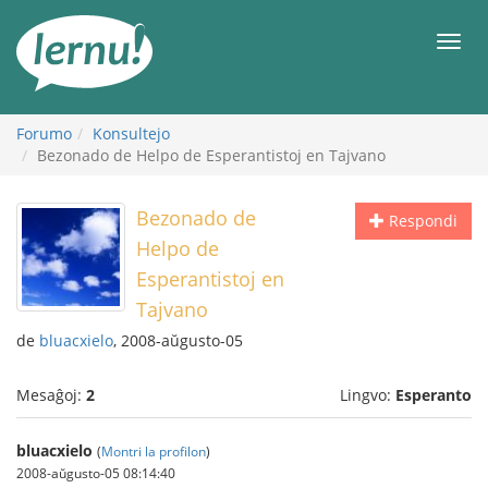
Al
la
Men
enhavo
Forumo
Konsultejo
Bezonado de Helpo de Esperantistoj en Tajvano
Bezonado de
Respondi
Helpo de
Esperantistoj en
Tajvano
de
bluacxielo
, 2008-aŭgusto-05
Mesaĝoj:
2
Lingvo:
Esperanto
bluacxielo
(
Montri la profilon
)
2008-aŭgusto-05 08:14:40