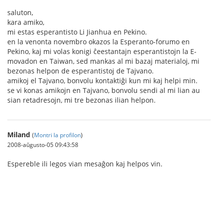
saluton,
kara amiko,
mi estas esperantisto Li Jianhua en Pekino.
en la venonta novembro okazos la Esperanto-forumo en
Pekino, kaj mi volas konigi ĉeestantajn esperantistojn la E-
movadon en Taiwan, sed mankas al mi bazaj materialoj, mi
bezonas helpon de esperantistoj de Tajvano.
amikoj el Tajvano, bonvolu kontaktiĝi kun mi kaj helpi min.
se vi konas amikojn en Tajvano, bonvolu sendi al mi lian au
sian retadresojn, mi tre bezonas ilian helpon.
Miland
(
Montri la profilon
)
2008-aŭgusto-05 09:43:58
Espereble ili legos vian mesaĝon kaj helpos vin.