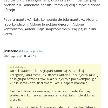
Sed ĉar ĉi tiu estas germana, ĉi tio estas timinda. Ĉar plej
probable iu komencas per unu temo kaj ĉiuj simple aldonas
aferojn.
Papera mantuko? Nah, kompanio de tola mantuko. Aldonu
laborkondiĉojn. Aldonu la noktan deĵoron. Aldonu
kontroliston. Aldonu liajn sanproblemojn. Kaj jes, nur unu
vorto.
Jxusteno
(
Montri la profilon
)
2020-aprilo-25 08:46:23
JudahMyles:
Do ni lastatempe ludis grupan ludon kaj estas kelkaj
kategorioj. Unu estas ke vi ricevas karton kun subjekto kaj ĉiuj
en la grupo bezonas trovi aliajn subjektojn por akompani ĝin
kun la sama vorto. (kiel "mantuko" -> papera mantuko)
Sed ĉar ĉi tiu estas germana, ĉi tio estas timinda. Ĉar plej
probable iu komencas per unu temo kaj ĉiuj simple aldonas
aferojn.
Papera mantuko? Nah, kompanio de tola mantuko. Aldonu