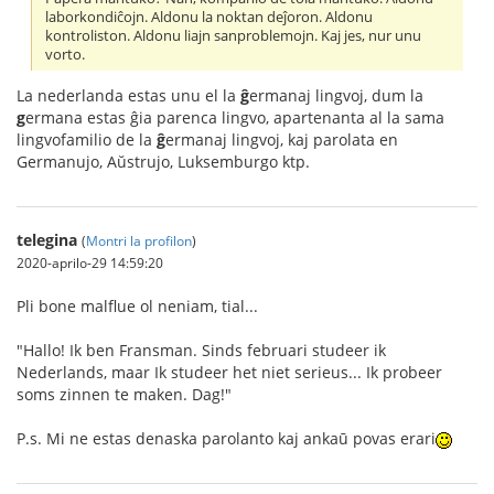
laborkondiĉojn. Aldonu la noktan deĵoron. Aldonu
kontroliston. Aldonu liajn sanproblemojn. Kaj jes, nur unu
vorto.
La nederlanda estas unu el la
ĝ
ermanaj lingvoj, dum la
g
ermana estas ĝia parenca lingvo, apartenanta al la sama
lingvofamilio de la
ĝ
ermanaj lingvoj, kaj parolata en
Germanujo, Aŭstrujo, Luksemburgo ktp.
telegina
(
Montri la profilon
)
2020-aprilo-29 14:59:20
Pli bone malflue ol neniam, tial...
"Hallo! Ik ben Fransman. Sinds februari studeer ik
Nederlands, maar Ik studeer het niet serieus... Ik probeer
soms zinnen te maken. Dag!"
P.s. Mi ne estas denaska parolanto kaj ankaū povas erari