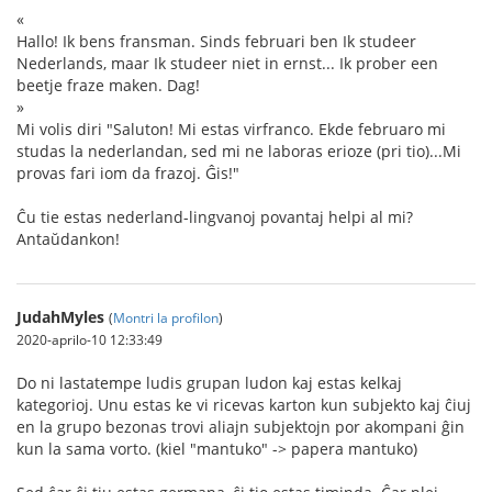
«
Hallo! Ik bens fransman. Sinds februari ben Ik studeer
Nederlands, maar Ik studeer niet in ernst... Ik prober een
beetje fraze maken. Dag!
»
Mi volis diri "Saluton! Mi estas virfranco. Ekde februaro mi
studas la nederlandan, sed mi ne laboras erioze (pri tio)...Mi
provas fari iom da frazoj. Ĝis!"
Ĉu tie estas nederland-lingvanoj povantaj helpi al mi?
Antaŭdankon!
JudahMyles
(
Montri la profilon
)
2020-aprilo-10 12:33:49
Do ni lastatempe ludis grupan ludon kaj estas kelkaj
kategorioj. Unu estas ke vi ricevas karton kun subjekto kaj ĉiuj
en la grupo bezonas trovi aliajn subjektojn por akompani ĝin
kun la sama vorto. (kiel "mantuko" -> papera mantuko)