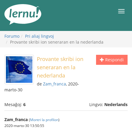
Al
la
Men
enhavo
Forumo
Pri aliaj lingvoj
Provante skribi ion seneraran en la nederlanda
Provante skribi ion
Respondi
seneraran en la
nederlanda
de
Zam_franca
, 2020-
marto-30
Mesaĝoj:
6
Lingvo:
Nederlands
Zam_franca
(
Montri la profilon
)
2020-marto-30 13:50:55