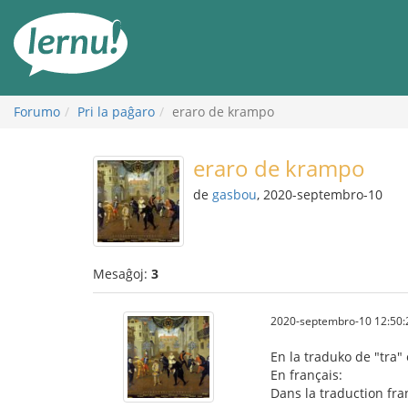
Al
la
enhavo
Forumo
Pri la paĝaro
eraro de krampo
eraro de krampo
de
gasbou
, 2020-septembro-10
Mesaĝoj:
3
2020-septembro-10 12:50:
En la traduko de "tra" 
En français:
Dans la traduction fra