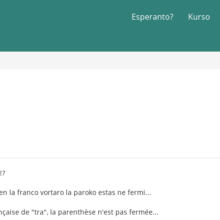
Esperanto?
Kurso
27
en la franco vortaro la paroko estas ne fermi...
nçaise de "tra", la parenthèse n'est pas fermée...