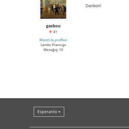
Dankon!
gasbou
41
Montri la profilon
Lando: Francujo
Mesaĝoj: 10
Esperanto