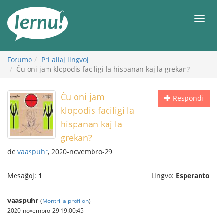
Al
la
Men
enhavo
Forumo
Pri aliaj lingvoj
Ĉu oni jam klopodis faciligi la hispanan kaj la grekan?
Ĉu oni jam
Respondi
klopodis faciligi la
hispanan kaj la
grekan?
de
vaaspuhr
, 2020-novembro-29
Mesaĝoj:
1
Lingvo:
Esperanto
vaaspuhr
(
Montri la profilon
)
2020-novembro-29 19:00:45