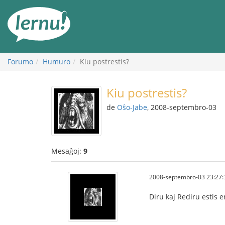
Al
la
enhavo
Forumo
Humuro
Kiu postrestis?
Kiu postrestis?
de
Oŝo-Jabe
, 2008-septembro-03
Mesaĝoj:
9
2008-septembro-03 23:27:
Diru kaj Rediru estis e