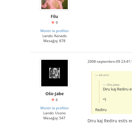
Filu
9
Montri la profilon
Lando: Kanado
Mesaĝoj: 878
2008-septembro-09 23:41:
eb.eric:
Oŝo-Jabe:
Diru kaj Rediru es
Oŝo-Jabe
=)
6
Montri la profilon
Rediru
Lando: Usono
Mesaĝoj: 547
Diru kaj Rediru estis e