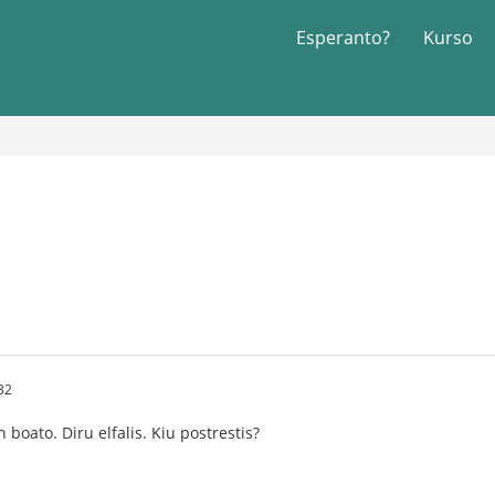
Esperanto?
Kurso
32
n boato. Diru elfalis. Kiu postrestis?