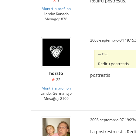
9
Rediru postrestis.
Montri la profilon
Lando: Kanado
Mesaĝoj: 878
2008-septembro-04 19:15:
Filu:
Rediru postrestis.
horsto
postrestis
22
Montri la profilon
Lando: Germanujo
Mesaĝoj: 2109
2008-septembro-07 19:23:
La postresto estis Red