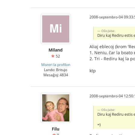
2008-septembro-04 09:33:
Oŝo-Jabe:
Diru kaj Rediru estis 
Aliaj eblecoj (krom 'Red
Miland
1. Neniu, ĉar la boato 
52
2. Tri - Rediru kaj la 
Montri la profilon
Lando: Britujo
ktp
Mesaĝoj: 4834
2008-septembro-04 12:50:
Oŝo-Jabe:
Diru kaj Rediru estis 
=)
Filu