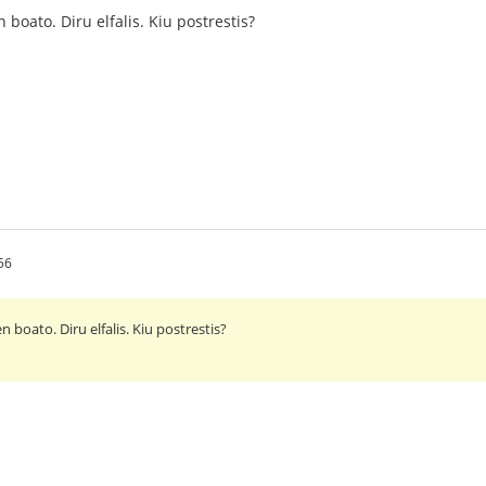
n boato. Diru elfalis. Kiu postrestis?
56
en boato. Diru elfalis. Kiu postrestis?