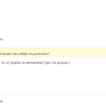
50
en boato. Diru elfalis. Kiu postrestis?
" ĉu vi ripetos la demandon? Jen, mi provas.)
08