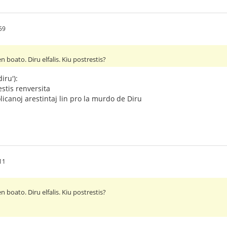
59
en boato. Diru elfalis. Kiu postrestis?
iru'):
estis renversita
policanoj arestintaj lin pro la murdo de Diru
11
en boato. Diru elfalis. Kiu postrestis?