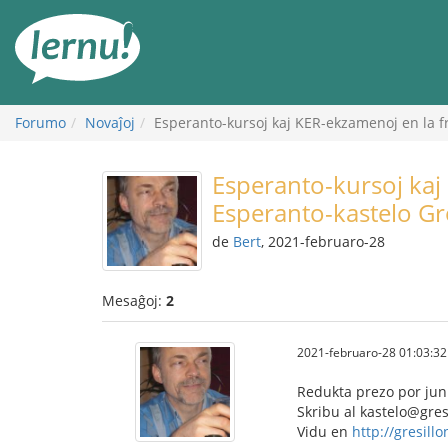
Al
la
enhavo
Forumo
Novaĵoj
Esperanto-kursoj kaj KER-ekzamenoj en la fr
Esperanto-kursoj kaj
Esperanto-kastelo Gre
de
Bert
, 2021-februaro-28
Mesaĝoj:
2
2021-februaro-28 01:03:32
Redukta prezo por junu
Skribu al kastelo@gres
Vidu en
http://gresill