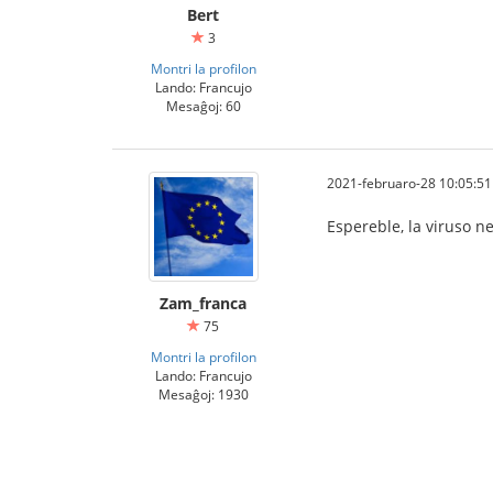
Bert
3
Montri la profilon
Lando: Francujo
Mesaĝoj: 60
2021-februaro-28 10:05:51
Espereble, la viruso n
Zam_franca
75
Montri la profilon
Lando: Francujo
Mesaĝoj: 1930