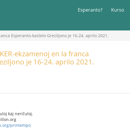
Esperanto?
Kurso
anca Esperanto-kastelo Greziljono je 16-24. aprilo 2021.
 KER-ekzamenoj en la franca
ziljono je 16-24. aprilo 2021.
loj kaj neriĉuloj.
illon.org
on.org/printempo