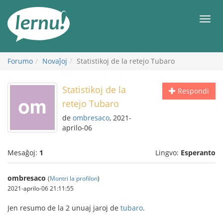
Al
la
Men
enhavo
Forumo
Novaĵoj
Statistikoj de la retejo Tubaro
Statistikoj de la
Respondi
retejo Tubaro
de
ombresaco
, 2021-
aprilo-06
Mesaĝoj:
1
Lingvo:
Esperanto
ombresaco
(
Montri la profilon
)
2021-aprilo-06 21:11:55
Jen resumo de la 2 unuaj jaroj de
tubaro
.