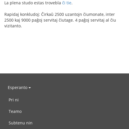
La plena studo estas trovebla
ĉi tie
.
Rapidaj konkludoj: Ĉirkaŭ 2500 uzantojn ĉiumonate, inter
2500 kaj 9000 paĝoj servitaj ĉiutage. 4 paĝoj servitaj al ĉiu
vizitanto.
Esperanto
Pri ni
Teamo
Subtenu nin