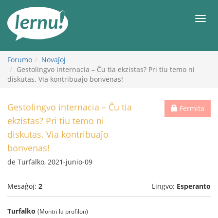
Al
la
Men
enhavo
Forumo
Novaĵoj
Gestolingvo internacia – Ĉu tia ekzistas? Pri tiu temo ni
diskutas. Via kontribuaĵo bonvenas!
Gestolingvo internacia – Ĉu tia
Fermita
ekzistas? Pri tiu temo ni
diskutas. Via kontribuaĵo
bonvenas!
de Turfalko, 2021-junio-09
Mesaĝoj:
2
Lingvo:
Esperanto
Turfalko
(Montri la profilon)