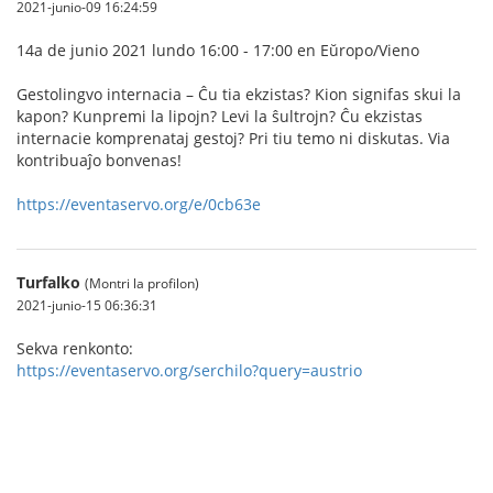
2021-junio-09 16:24:59
14a de junio 2021 lundo 16:00 - 17:00 en Eŭropo/Vieno
Gestolingvo internacia – Ĉu tia ekzistas? Kion signifas skui la
kapon? Kunpremi la lipojn? Levi la ŝultrojn? Ĉu ekzistas
internacie komprenataj gestoj? Pri tiu temo ni diskutas. Via
kontribuaĵo bonvenas!
https://eventaservo.org/e/0cb63e
Turfalko
(Montri la profilon)
2021-junio-15 06:36:31
Sekva renkonto:
https://eventaservo.org/serchilo?query=austrio