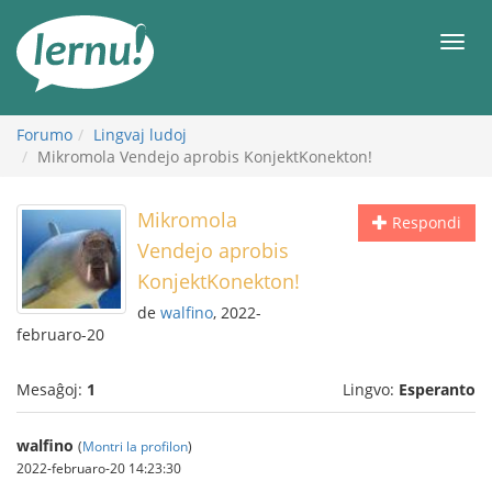
Al
la
Men
enhavo
Forumo
Lingvaj ludoj
Mikromola Vendejo aprobis KonjektKonekton!
Mikromola
Respondi
Vendejo aprobis
KonjektKonekton!
de
walfino
, 2022-
februaro-20
Mesaĝoj:
1
Lingvo:
Esperanto
walfino
(
Montri la profilon
)
2022-februaro-20 14:23:30