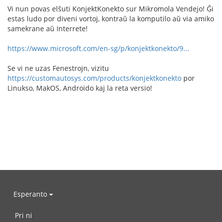
Vi nun povas elŝuti KonjektKonekto sur Mikromola Vendejo! Ĝi
estas ludo por diveni vortoj, kontraŭ la komputilo aŭ via amiko
samekrane aŭ Interrete!
https://www.microsoft.com/en-sg/p/konjektkonekto/9...
Se vi ne uzas Fenestrojn, vizitu
https://customautosys.com/products/konjektkonekto
por
Linukso, MakOS, Androido kaj la reta versio!
Esperanto
Pri ni