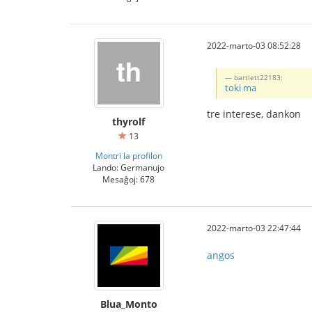
2022-marto-03 08:52:28
bartlett22183:
toki ma
tre interese, dankon
thyrolf
13
Montri la profilon
Lando: Germanujo
Mesaĝoj: 678
2022-marto-03 22:47:44
angos
Blua_Monto