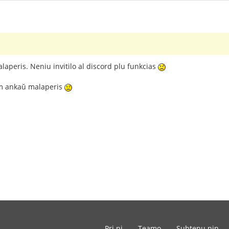
alaperis. Neniu invitilo al discord plu funkcias
om ankaŭ malaperis
Pri ni
Teamo
Subtenu nin