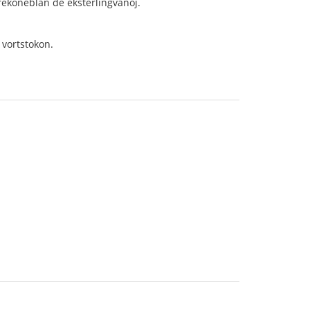
rekoneblan de eksterlingvanoj.
 vortstokon.