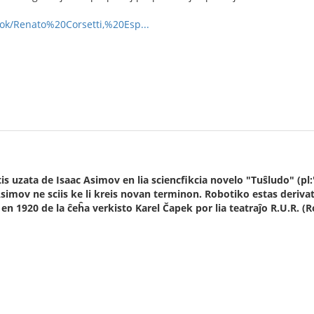
/dok/Renato%20Corsetti,%20Esp...
is uzata de Isaac Asimov en lia sciencfikcia novelo "Tuŝludo" (p
imov ne sciis ke li kreis novan terminon. Robotiko estas derivat
en 1920 de la ĉeĥa verkisto Karel Čapek por lia teatraĵo R.U.R. (