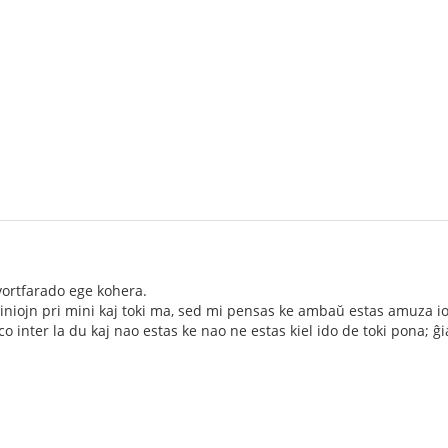
vortfarado ege kohera.
iniojn pri mini kaj toki ma, sed mi pensas ke ambaŭ estas amuza i
inter la du kaj nao estas ke nao ne estas kiel ido de toki pona; ĝia