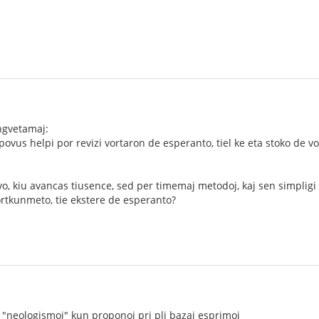
ngvetamaj:
j povus helpi por revizi vortaron de esperanto, tiel ke eta stoko de v
vo, kiu avancas tiusence, sed per timemaj metodoj, kaj sen simpligi
ortkunmeto, tie ekstere de esperanto?
 "neologismoj" kun proponoj pri pli bazaj esprimoj