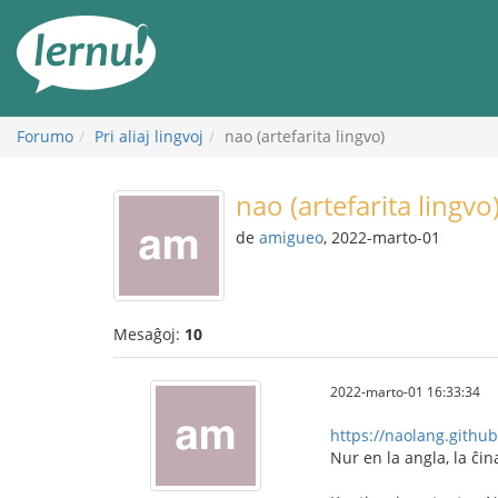
Al
la
enhavo
Forumo
Pri aliaj lingvoj
nao (artefarita lingvo)
nao (artefarita lingvo
de
amigueo
, 2022-marto-01
Mesaĝoj:
10
2022-marto-01 16:33:34
https://naolang.github
Nur en la angla, la ĉina