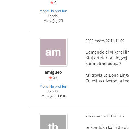
0
Montri la profilon
Lando:
Mesaĝoj: 25
2022-marto-07 14:14:09
Demando al vi karaj li
Kiuj artefaritaj lingvo
kunmetmetodoj...?
amigueo
Mi trovis La Bona Ling
47
Ĉu estas diverso pri v
Montri la profilon
Lando:
Mesaĝoj: 3310
2022-marto-07 16:03:07
enkonduko kaj listo de