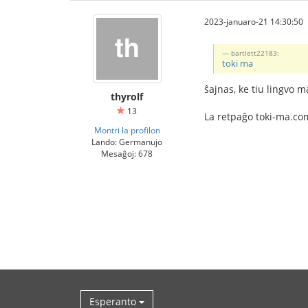
2023-januaro-21 14:30:50
bartlett22183:
toki ma
ŝajnas, ke tiu lingvo m
thyrolf
13
La retpaĝo toki-ma.c
Montri la profilon
Lando: Germanujo
Mesaĝoj: 678
Esperanto