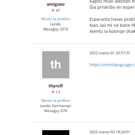
Kaptis mian atenton Na
amigueo
Ĝia priskribo en esper
47
Montri la profilon
Esperanto havas proble
Lando:
Nao, laŭ mi ne bone fiks
Mesaĝoj: 3310
Atentu la kolorojn (ha#
2022-marto-01 20:57:25
https://minilanguage.
thyrolf
13
Montri la profilon
Lando: Germanujo
Mesaĝoj: 678
2022-marto-02 18:24:01