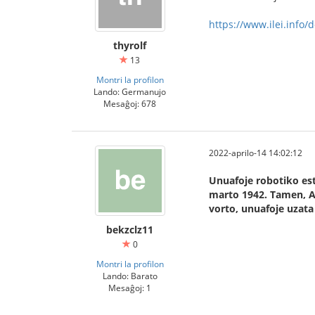
https://www.ilei.info
thyrolf
13
Montri la profilon
Lando: Germanujo
Mesaĝoj: 678
2022-aprilo-14 14:02:12
Unuafoje robotiko est
marto 1942. Tamen, As
vorto, unuafoje uzata 
bekzclz11
0
Montri la profilon
Lando: Barato
Mesaĝoj: 1