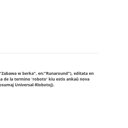
l:"Zabawa w berka", en:"Runaround"), editata en
a de la termino 'roboto' kiu estis ankaŭ nova
Rosumaj Universal-Rlobotoj).