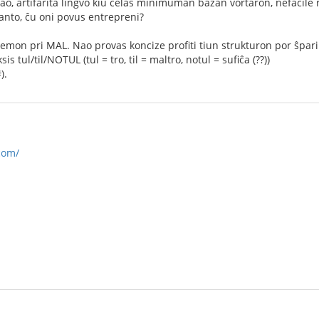
o, artifarita lingvo kiu celas minimuman bazan vortaron, nefacile 
anto, ĉu oni povus entrepreni?
mon pri MAL. Nao provas koncize profiti tiun strukturon por ŝpari
is tul/til/NOTUL (tul = tro, til = maltro, notul = sufiĉa (??))
).
com/