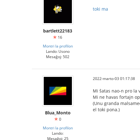
toki ma
bartlett22183
16
Montri la profilon
Lando: Usono
Mesaĝoj: 502
2022-marto-03 01:17:38
Mi ŝatas nao-n pro la 
Mi ne havas fortajn op
(Unu granda malsameco 
el toki pona.)
Blua_Monto
0
Montri la profilon
Lando:
Mesaĝoj: 25