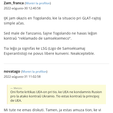
Zam_franca
(
Montri la profilon
)
2022-aŭgusto-30 12:40:58
IJK jam okazis en Togolando, kie la situacio pri GLAT-rajtoj
simple aĉas.
Sed male de Tanzanio, ŝajne Togolando ne havas leĝon
kontraŭ "reklamado de samseksemeco".
Tia leĝo ja signifas ke LSG (Ligo de Samseksamaj
Esperantistoj) ne povus libere kunveni. Neakcepteble.
novatago
(
Montri la profilon
)
2022-aŭgusto-31 11:02:58
Metsis:
Oni forte kritikas UEA-on pri tio, ke UEA ne kondamnis Rusion
pro la atako kontraŭ Ukrainio. Tio estas kontraŭ la principoj
de UEA.
Mi tute ne emas diskuti. Tamen, ja estas amuza tion, ke vi