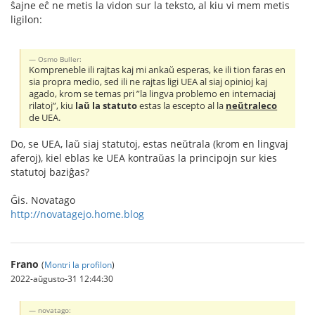
ŝajne eĉ ne metis la vidon sur la teksto, al kiu vi mem metis
ligilon:
Osmo Buller:
Kompreneble ili rajtas kaj mi ankaŭ esperas, ke ili tion faras en
sia propra medio, sed ili ne rajtas ligi UEA al siaj opinioj kaj
agado, krom se temas pri ”la lingva problemo en internaciaj
rilatoj”, kiu
laŭ la statuto
estas la escepto al la
neŭtraleco
de UEA.
Do, se UEA, laŭ siaj statutoj, estas neŭtrala (krom en lingvaj
aferoj), kiel eblas ke UEA kontraŭas la principojn sur kies
statutoj baziĝas?
Ĝis. Novatago
http://novatagejo.home.blog
Frano
(
Montri la profilon
)
2022-aŭgusto-31 12:44:30
novatago: