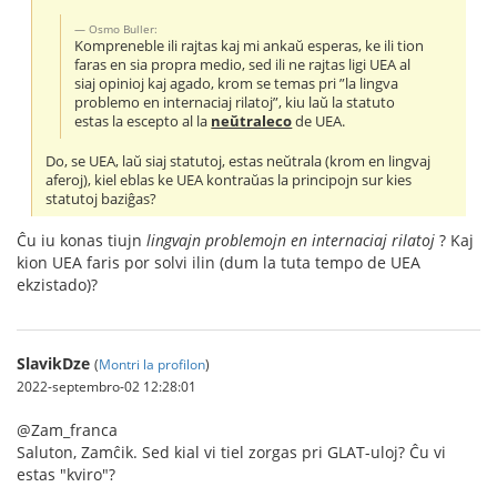
Osmo Buller:
Kompreneble ili rajtas kaj mi ankaŭ esperas, ke ili tion
faras en sia propra medio, sed ili ne rajtas ligi UEA al
siaj opinioj kaj agado, krom se temas pri ”la lingva
problemo en internaciaj rilatoj”, kiu laŭ la statuto
estas la escepto al la
neŭtraleco
de UEA.
Do, se UEA, laŭ siaj statutoj, estas neŭtrala (krom en lingvaj
aferoj), kiel eblas ke UEA kontraŭas la principojn sur kies
statutoj baziĝas?
Ĉu iu konas tiujn
lingvajn problemojn en internaciaj rilatoj
? Kaj
kion UEA faris por solvi ilin (dum la tuta tempo de UEA
ekzistado)?
SlavikDze
(
Montri la profilon
)
2022-septembro-02 12:28:01
@Zam_franca
Saluton, Zamĉik. Sed kial vi tiel zorgas pri GLAT-uloj? Ĉu vi
estas "kviro"?