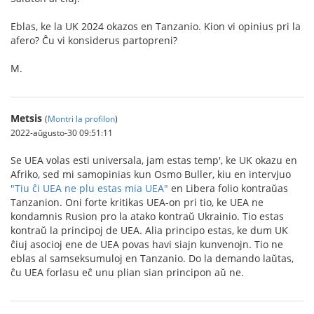
Eblas, ke la UK 2024 okazos en Tanzanio. Kion vi opinius pri la
afero? Ĉu vi konsiderus partopreni?
M.
Metsis
(
Montri la profilon
)
2022-aŭgusto-30 09:51:11
Se UEA volas esti universala, jam estas temp', ke UK okazu en
Afriko, sed mi samopinias kun Osmo Buller, kiu en intervjuo
"Tiu ĉi UEA ne plu estas mia UEA"
en Libera folio kontraŭas
Tanzanion. Oni forte kritikas UEA-on pri tio, ke UEA ne
kondamnis Rusion pro la atako kontraŭ Ukrainio. Tio estas
kontraŭ la principoj de UEA. Alia principo estas, ke dum UK
ĉiuj asocioj ene de UEA povas havi siajn kunvenojn. Tio ne
eblas al samseksumuloj en Tanzanio. Do la demando laŭtas,
ĉu UEA forlasu eĉ unu plian sian principon aŭ ne.