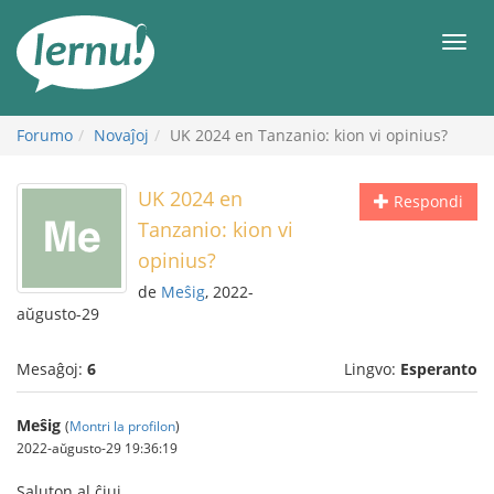
Al
la
Men
enhavo
Forumo
Novaĵoj
UK 2024 en Tanzanio: kion vi opinius?
UK 2024 en
Respondi
Tanzanio: kion vi
opinius?
de
Meŝig
, 2022-
aŭgusto-29
Mesaĝoj:
6
Lingvo:
Esperanto
Meŝig
(
Montri la profilon
)
2022-aŭgusto-29 19:36:19
Saluton al ĉiuj.