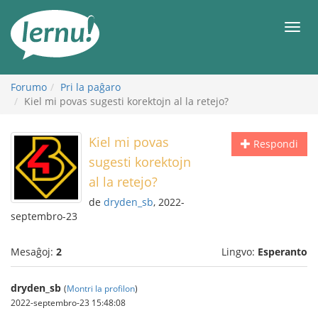
Al
la
Men
enhavo
Forumo
Pri la paĝaro
Kiel mi povas sugesti korektojn al la retejo?
Kiel mi povas
Respondi
sugesti korektojn
al la retejo?
de
dryden_sb
, 2022-
septembro-23
Mesaĝoj:
2
Lingvo:
Esperanto
dryden_sb
(
Montri la profilon
)
2022-septembro-23 15:48:08