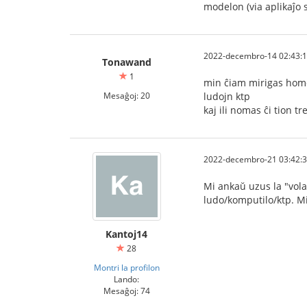
modelon (via aplikaĵo 
2022-decembro-14 02:43:
Tonawand
1
min ĉiam mirigas homoj
Mesaĝoj: 20
ludojn ktp
kaj ili nomas ĉi tion tr
2022-decembro-21 03:42:
Mi ankaŭ uzus la "vola
ludo/komputilo/ktp. M
Kantoj14
28
Montri la profilon
Lando:
Mesaĝoj: 74