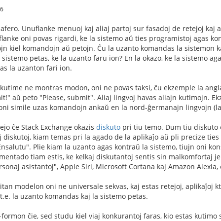
46
afero. Unuflanke menuoj kaj aliaj partoj sur fasadoj de retejoj kaj a
iflanke oni povas rigardi, ke la sistemo aŭ ties programistoj agas k
jn kiel komandojn aŭ petojn. Ĉu la uzanto komandas la sistemon kaj
la sistemo petas, ke la uzanto faru ion? En la okazo, ke la sistemo 
as la uzanton fari ion.
a kutime ne montras modon, oni ne povas taksi, ĉu ekzemple la angl
" aŭ peto "Please, submit". Aliaj lingvoj havas aliajn kutimojn. Ek
ni simile uzas komandojn ankaŭ en la nord-ĝermanajn lingvojn (la 
tejo ĉe Stack Exchange okazis
diskuto
pri tiu temo. Dum tiu diskuto 
 diskutoj, kiam temas pri la agado de la aplikaĵo aŭ pli precize tie
nsalutu". Plie kiam la uzanto agas kontraŭ la sistemo, tiujn oni kons
mentado tiam estis, ke kelkaj diskutantoj sentis sin malkomfortaj je
rsonaj asistantoj", Apple Siri, Microsoft Cortana kaj Amazon Alexia,
itan modelon oni ne universale sekvas, kaj estas retejoj, aplikaĵoj 
 t.e. la uzanto komandas kaj la sistemo petas.
formon ĉie, sed studu kiel viaj konkurantoj faras, kio estas kutimo 