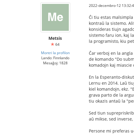
2022-decembro-12 13:32:
Ĉi tiu estas malsimpla 
kontraŭ la sistemo. Al
konsideras tiujn agado
sistemo faru ion, kaj 
Metsis
la programisto, kiu pet
64
Montri la profilon
Ĉar verboj en la angl
Lando: Finnlando
de komando "Do submit!
Mesaĝoj: 1828
komadojn kaj miascie o
En la Esperanto-disku
Lernu en 2014. Laŭ tiuj
kiel komandojn, ekz. "E
grava parto de la argu
tiu okazis antaŭ la "pe
Sed tiun suprepriskrib
aŭ mikse, sed inverse,
Persone mi preferas u-