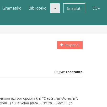
Gramatiko
Biblioteko
EO
Ensaluti
Respondi
Lingvo:
Esperanto
tenson uzi por opciojn kiel "
Create new character
",
aroli...
) aŭ la volan (
Kreu...
,
Daŭru...
,
Parolu...
)?