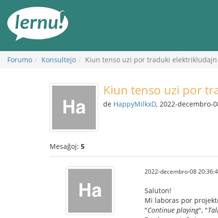
Al
la
enhavo
Forumo
Konsultejo
Kiun tenso uzi por traduki elektrikludajn
Kiun tenso uzi por tr
de
HappyMilkxD
, 2022-decembro-0
Mesaĝoj:
5
2022-decembro-08 20:36:
Saluton!
Mi laboras por projekto
"
Continue playing
", "
Tal