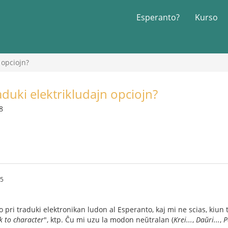
Esperanto?
Kurso
 opciojn?
aduki elektrikludajn opciojn?
8
45
 pri traduki elektronikan ludon al Esperanto, kaj mi ne scias, kiun 
k to character
", ktp. Ĉu mi uzu la modon neŭtralan (
Krei...
,
Daŭri...
,
P