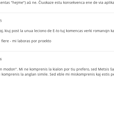
sentas "hejme") aŭ ne. Ĉiuokaze estu konsekvenca ene de via aplika
15
, kiuj post la unua leciono de E-to tuj komencas verki romanojn kaj v
e fiere - mi laboras por proekto
36
n modon". Mi ne komprenis la kialon por tiu prefero, sed Metsis ŝa
i komprenis la anglan simile. Sed eble mi miskomprenis kaj estis