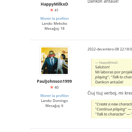
Dankon antaŭe!
HappyMilkxD
41
Montri la profilon
Lando: Meksiko
Mesaĝoj: 18
2022-decembro-08 22:18:
HappyMilkxD:
Saluton!
Mi laboras por projek
playing
", "
Talk to char
PaulJohnson1999
Dankon antaŭe!
40
Ĉiuj tiuj verboj, mi kred
Montri la profilon
Lando: Domingo
"
Create a new charact
Mesaĝoj: 6
"
Continue playing
" —
"
Talk to character
" — 