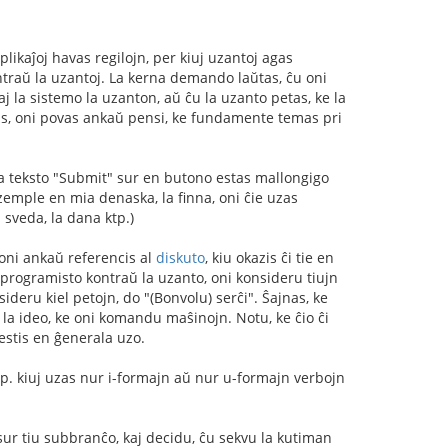
plikaĵoj havas regilojn, per kiuj uzantoj agas
ontraŭ la uzantoj. La kerna demando laŭtas, ĉu oni
 la sistemo la uzanton, aŭ ĉu la uzanto petas, ke la
agas, oni povas ankaŭ pensi, ke fundamente temas pri
a teksto "Submit" sur en butono estas mallongigo
zemple en mia denaska, la finna, oni ĉie uzas
sveda, la dana ktp.)
oni ankaŭ referencis al
diskuto
, kiu okazis ĉi tie en
s programisto kontraŭ la uzanto, oni konsideru tiujn
ideru kiel petojn, do "(Bonvolu) serĉi". Ŝajnas, ke
 la ideo, ke oni komandu maŝinojn. Notu, ke ĉio ĉi
 estis en ĝenerala uzo.
ktp. kiuj uzas nur i-formajn aŭ nur u-formajn verbojn
sur tiu subbranĉo, kaj decidu, ĉu sekvu la kutiman