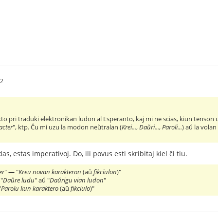
02
to pri traduki elektronikan ludon al Esperanto, kaj mi ne scias, kiun tenson uz
acter
", ktp. Ĉu mi uzu la modon neŭtralan (
Krei...
,
Daŭri...
,
Paroli...
) aŭ la volan 
as, estas imperativoj. Do, ili povus esti skribitaj kiel ĉi tiu.
er
" — "
Kreu novan karakteron
(aŭ
fikciulon
)"
 "
Daŭre ludu
" aŭ "
Daŭrigu vian ludon
"
"
Parolu kun karaktero
(aŭ
fikciulo
)"