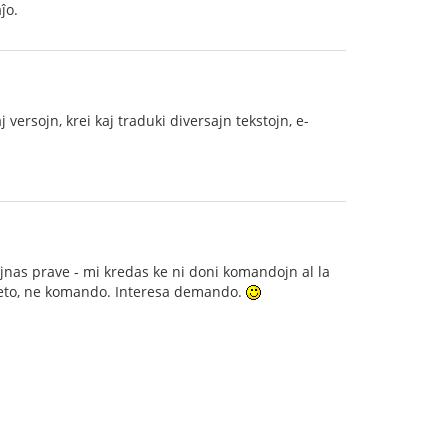
ĵo.
ersojn, krei kaj traduki diversajn tekstojn, e-
jnas prave - mi kredas ke ni doni komandojn al la
 peto, ne komando. Interesa demando.