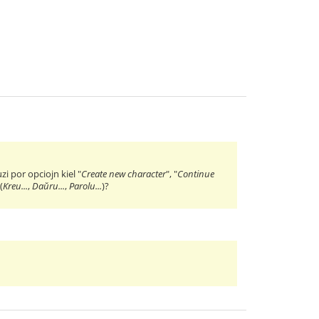
i por opciojn kiel "
Create new character
", "
Continue
(
Kreu...
,
Daŭru...
,
Parolu...
)?