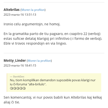
Altebrilas
(
Montri la profilon
)
2023-marto-16 13:51:13
Ironio celu argumentojn, ne homoj.
En la gramatika parto de tiu pagxaro, en cxapitro 22 (verboj)
estas suficxe detalaj klarigoj pri infinitivo (-i formo de verboj).
Eble vi trovos respondojn en via lingvo.
Motty_Linder
(
Montri la profilon
)
2023-marto-16 18:41:15
SlavikDze:
Nu, tiom komplilkan demandon supozeble povas klarigi nur
iu ĉi-foruma "alte-brilulo".
🧐🧐🧐🧐🧐
Sen komencantoj, vi nur povos babili kun Altebrilas kaj kelkaj
aliaj ĉi tie.