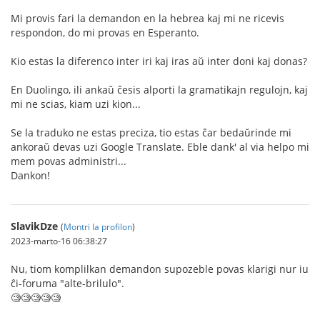
Mi provis fari la demandon en la hebrea kaj mi ne ricevis
respondon, do mi provas en Esperanto.
Kio estas la diferenco inter iri kaj iras aŭ inter doni kaj donas?
En Duolingo, ili ankaŭ ĉesis alporti la gramatikajn regulojn, kaj
mi ne scias, kiam uzi kion...
Se la traduko ne estas preciza, tio estas ĉar bedaŭrinde mi
ankoraŭ devas uzi Google Translate. Eble dank' al via helpo mi
mem povas administri...
Dankon!
SlavikDze
(
Montri la profilon
)
2023-marto-16 06:38:27
Nu, tiom komplilkan demandon supozeble povas klarigi nur iu
ĉi-foruma "alte-brilulo".
🧐🧐🧐🧐🧐