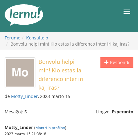
Al
la
Men
enhavo
Forumo
Konsultejo
Bonvolu helpi min! Kio estas la diferenco inter iri kaj iras?
Bonvolu helpi
Respondi
min! Kio estas la
diferenco inter iri
kaj iras?
de
Motty_Linder
, 2023-marto-15
Mesaĝoj:
5
Lingvo:
Esperanto
Motty_Linder
(
Montri la profilon
)
2023-marto-15 21:38:18