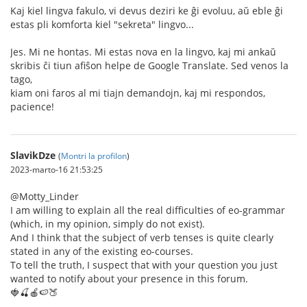
Kaj kiel lingva fakulo, vi devus deziri ke ĝi evoluu, aŭ eble ĝi
estas pli komforta kiel "sekreta" lingvo...
Jes. Mi ne hontas. Mi estas nova en la lingvo, kaj mi ankaŭ
skribis ĉi tiun afiŝon helpe de Google Translate. Sed venos la
tago,
kiam oni faros al mi tiajn demandojn, kaj mi respondos,
pacience!
SlavikDze
(
Montri la profilon
)
2023-marto-16 21:53:25
@Motty_Linder
I am willing to explain all the real difficulties of eo-grammar
(which, in my opinion, simply do not exist).
And I think that the subject of verb tenses is quite clearly
stated in any of the existing eo-courses.
To tell the truth, I suspect that with your question you just
wanted to notify about your presence in this forum.
🍓🍒🍎🍉🍑