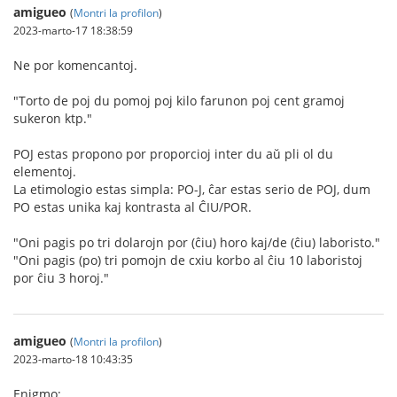
amigueo
(
Montri la profilon
)
2023-marto-17 18:38:59
Ne por komencantoj.
"Torto de poj du pomoj poj kilo farunon poj cent gramoj
sukeron ktp."
POJ estas propono por proporcioj inter du aŭ pli ol du
elementoj.
La etimologio estas simpla: PO-J, ĉar estas serio de POJ, dum
PO estas unika kaj kontrasta al ĈIU/POR.
"Oni pagis po tri dolarojn por (ĉiu) horo kaj/de (ĉiu) laboristo."
"Oni pagis (po) tri pomojn de cxiu korbo al ĉiu 10 laboristoj
por ĉiu 3 horoj."
amigueo
(
Montri la profilon
)
2023-marto-18 10:43:35
Enigmo: