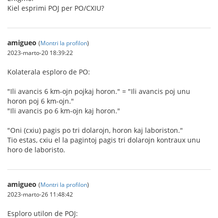
Kiel esprimi POJ per PO/CXIU?
amigueo
(
Montri la profilon
)
2023-marto-20 18:39:22
Kolaterala esploro de PO:
"Ili avancis 6 km-ojn pojkaj horon." = "Ili avancis poj unu
horon poj 6 km-ojn."
"Ili avancis po 6 km-ojn kaj horon."
"Oni (cxiu) pagis po tri dolarojn, horon kaj laboriston."
Tio estas, cxiu el la pagintoj pagis tri dolarojn kontraux unu
horo de laboristo.
amigueo
(
Montri la profilon
)
2023-marto-26 11:48:42
Esploro utilon de POJ: