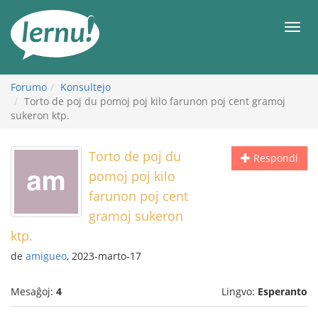
Al
la
Men
enhavo
Forumo
Konsultejo
Torto de poj du pomoj poj kilo farunon poj cent gramoj
sukeron ktp.
Torto de poj du
Respondi
pomoj poj kilo
farunon poj cent
gramoj sukeron
ktp.
de
amigueo
, 2023-marto-17
Mesaĝoj:
4
Lingvo:
Esperanto